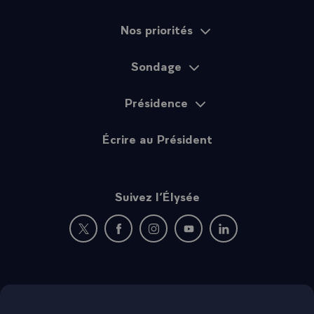
Haut d
Actualités
Plan du site
Nos priorités
Sondage
Présidence
Écrire au Président