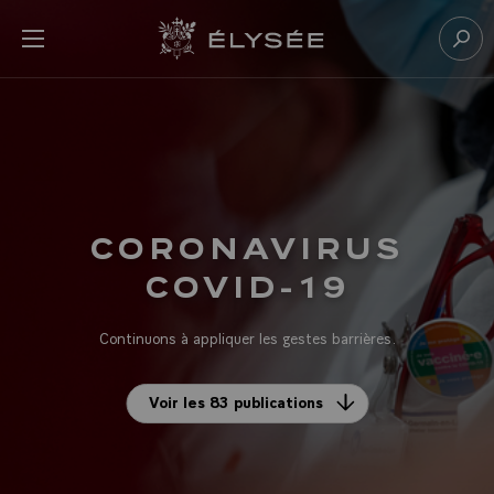
Panneau de gestion des cookies
menu
Retour à l’accueil Élysée
Rech
CORONAVIRUS
COVID-19
Continuons à appliquer les gestes barrières.
Voir les 83 publications