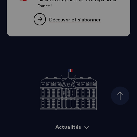
France !
Découvrir et s'abonner
Haut d
Actualités
Plan du site