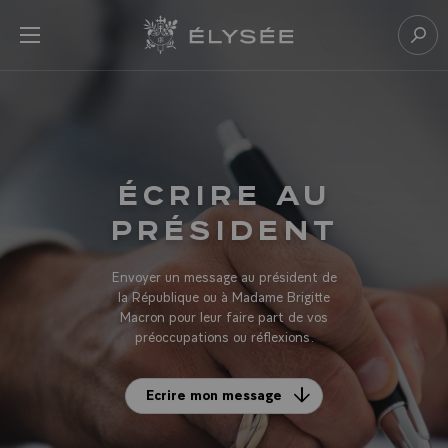
Panneau de gestion des cookies
menu
Retour à l’accueil Élysée
Rech
ÉCRIRE AU
PRÉSIDENT
Envoyer un message au président de
la République ou à Madame Brigitte
Macron pour leur faire part de vos
préoccupations ou réflexions.
Ecrire mon message