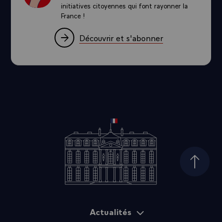
initiatives citoyennes qui font rayonner la
France !
Découvrir et s'abonner
Haut d
Actualités
Plan du site