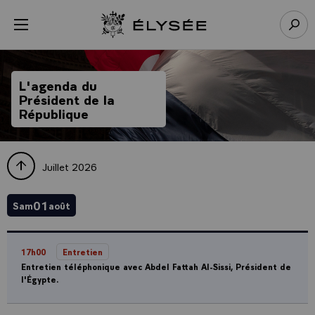
Panneau de gestion des cookies
menu
Retour à l’accueil Élysée
Rech
L'agenda du
Président de la
République
Juillet 2026
01
Sam
août
17h00
Entretien
Entretien téléphonique avec Abdel Fattah Al-Sissi, Président de
l'Égypte.