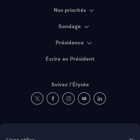
Nos priorités
Sondage
Présidence
Écrire au Président
Suivez l’Élysée
Nouvelle fenêtre : rejoignez-nous sur Twitter
Nouvelle fenêtre : rejoignez-nous sur Fac
Nouvelle fenêtre : rejoignez-nous 
Nouvelle fenêtre : rejoigne
Nouvelle fenêtre : 
Liens utiles