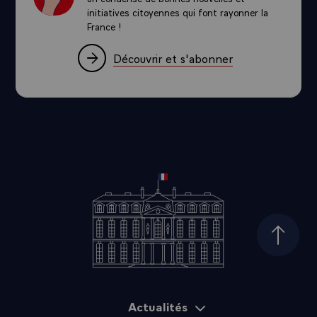
initiatives citoyennes qui font rayonner la
France !
Découvrir et s'abonner
Haut d
Actualités
Plan du site