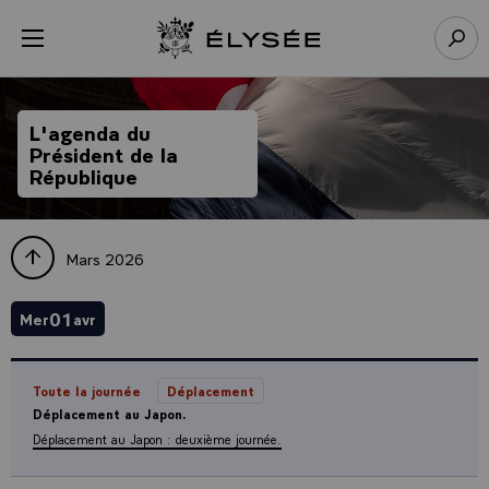
Panneau de gestion des cookies
menu
Retour à l’accueil Élysée
Rech
L'agenda du
Président de la
République
Mars 2026
01
Mer
avr
Toute la journée
Déplacement
Déplacement au Japon.
Déplacement au Japon : deuxième journée.