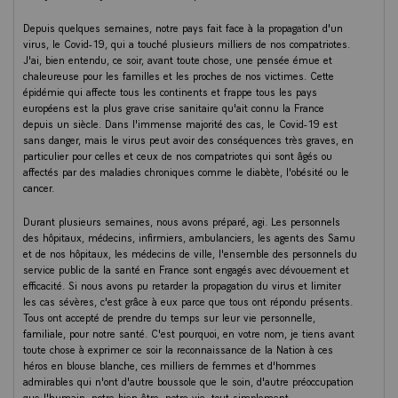
Depuis quelques semaines, notre pays fait face à la propagation d'un
virus, le Covid-19, qui a touché plusieurs milliers de nos compatriotes.
J'ai, bien entendu, ce soir, avant toute chose, une pensée émue et
chaleureuse pour les familles et les proches de nos victimes. Cette
épidémie qui affecte tous les continents et frappe tous les pays
européens est la plus grave crise sanitaire qu'ait connu la France
depuis un siècle. Dans l'immense majorité des cas, le Covid-19 est
sans danger, mais le virus peut avoir des conséquences très graves, en
particulier pour celles et ceux de nos compatriotes qui sont âgés ou
affectés par des maladies chroniques comme le diabète, l'obésité ou le
cancer.
Durant plusieurs semaines, nous avons préparé, agi. Les personnels
des hôpitaux, médecins, infirmiers, ambulanciers, les agents des Samu
et de nos hôpitaux, les médecins de ville, l'ensemble des personnels du
service public de la santé en France sont engagés avec dévouement et
efficacité. Si nous avons pu retarder la propagation du virus et limiter
les cas sévères, c'est grâce à eux parce que tous ont répondu présents.
Tous ont accepté de prendre du temps sur leur vie personnelle,
familiale, pour notre santé. C'est pourquoi, en votre nom, je tiens avant
toute chose à exprimer ce soir la reconnaissance de la Nation à ces
héros en blouse blanche, ces milliers de femmes et d'hommes
admirables qui n'ont d'autre boussole que le soin, d'autre préoccupation
que l'humain, notre bien-être, notre vie, tout simplement.