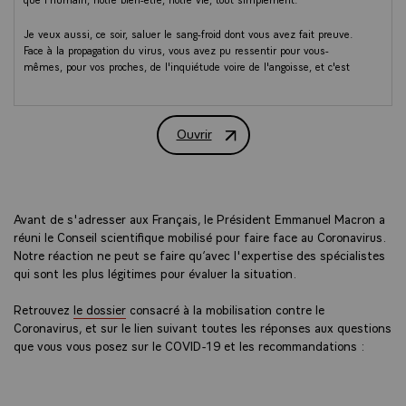
Je veux aussi, ce soir, saluer le sang-froid dont vous avez fait preuve.
Face à la propagation du virus, vous avez pu ressentir pour vous-
mêmes, pour vos proches, de l'inquiétude voire de l'angoisse, et c'est
bien légitime. Tous, vous avez su faire face en ne cédant ni à la colère,
ni à la panique. Mieux, en adoptant les bons gestes, vous avez ralenti
la diffusion du virus et ainsi permis à nos hôpitaux et nos soignants de
Ouvrir
mieux se préparer. C'est cela, une grande Nation. Des femmes et des
Adresse aux Français
hommes capables de placer l'intérêt collectif au-dessus de tout, une
communauté humaine qui tient par des valeurs : la solidarité, la
fraternité.
Cependant, mes chers compatriotes, je veux vous le dire ce soir avec
Avant de s'adresser aux Français, le Président Emmanuel Macron a
beaucoup de gravité, de lucidité mais aussi la volonté collective que
réuni le Conseil scientifique mobilisé pour faire face au Coronavirus.
nous adoptions la bonne organisation, nous ne sommes qu'au début de
Notre réaction ne peut se faire qu’avec l'expertise des spécialistes
cette épidémie. Partout en Europe, elle s'accélère, elle s'intensifie. Face
qui sont les plus légitimes pour évaluer la situation.
à cela, la priorité absolue pour notre Nation sera notre santé. Je ne
transigerai sur rien.
Retrouvez
le dossier
consacré à la mobilisation contre le
Coronavirus, et sur le lien suivant toutes les réponses aux questions
Un principe nous guide pour définir nos actions, il nous guide depuis le
que vous vous posez sur le COVID-19 et les recommandations :
début pour anticiper cette crise puis pour la gérer depuis plusieurs
semaines et il doit continuer de le faire : c'est la confiance dans la
science. C'est d'écouter celles et ceux qui savent. Les plus grands
spécialistes européens se sont exprimés ce matin dans une publication