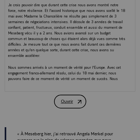
Je crois pouvoir dire que durant cette crise nous avons montré notre
force, notre résilience. Et l'accord historique que nous avons scellé le 18
mai avec Madame la Chancelière ne résulte pas simplement de 3
semaines de négociations intensives. Il découle de 3 années de travail
confiant, patient, fructueux, conduit ensemble et aussi du moment de
Meseberg vécu il y a 2 ans. Nous avions avancé sur un budget
commun et beaucoup de choses qui étaient alors déjà vues comme très
difficiles. Je mesure tout ce que nous avons fait durant ces dernières
années et qu'en quelque sorte, durant cette crise, nous avons su
ensemble accélérer.
Nous sommes arrivés à un moment de vérité pour l'Europe. Avec cet
engagement franco-allemand résolu, celui du 18 mai dernier, nous
pouvons faire de ce moment de vérité un moment de succès. Nous
sommes à 2 jours du début de la présidence allemande du Conseil de
l'Union européenne et un an après la fin de votre présidence
commencera début 2022, comme vous l'avez dit, la présidence
Ouvrir
française. Le calendrier lui-même montre combien nos volontés, nos
Conférence de press
destins sont entremêlés. Et c'est ce dont nous avons commencé à
parler et ce sur quoi nous allons poursuivre ensemble.
Comment faire de cet accord franco-allemand un succès pour l'Europe
et pour une Europe plus solidaire et plus souveraine ? D'abord en
« À Meseberg hier, j’ai retrouvé Angela Merkel pour
faisant tout, avec le président Charles MICHEL et la présidente Ursula
avancer sur le plan de relance européen que nous