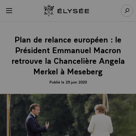
Panneau de gestion des cookies
menu
Retour à l’accueil Élysée
Rech
Plan de relance européen : le
Président Emmanuel Macron
retrouve la Chancelière Angela
Merkel à Meseberg
Publié le 29 juin 2020