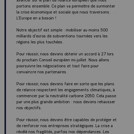
VON DER LEYEN, avec l'ensemble de nos partenaires, pour obtenir un
portons ensemble. Ce plan va permettre de surmonter
accord budgétaire au mois de juillet sur un cadre financier commun
la crise économique et sociale que nous traversons.
2021-2027 et sur le plan de relance. Je ferai très simple. Il faut que
nous arrivions à consolider ce que nous avons ensemble décidé : un
L’Europe en a besoin !
emprunt commun, au moins 500 milliards de subventions budgétaires
et vers les régions les plus touchées. Nous l'avons écrit noir sur blanc
Notre objectif est simple : mobiliser au moins 500
avec la chancelière, c'est notre priorité absolue.
milliards d’euros de subventions tournées vers les
régions les plus touchées.
C'est ce qui permet d’être à la hauteur et de répondre au défi qui est
aujourd'hui le sien. Car attendre ne rendra pas les choses plus simples
Pour réussir, nous devons obtenir un accord à 27 lors
compte tenu de l'agenda européen ambitieux que devra porter la
du prochain Conseil européen mi-juillet. Nous allons
présidence allemande, et nous avons aussi évoqué tous ces autres
poursuivre les négociations et tout faire pour
dossiers, le Brexit et la future relation avec le Royaume-Uni, qui doit
convaincre nos partenaires.
être coopérative mais juste. Jamais nous ne pourrons accepter qu'être à
l'extérieur de l'Union européenne permette d'accéder à notre marché
sans respecter nos règles, ce serait l'inverse d'une Europe souveraine.
Pour réussir, nous devons faire en sorte que les plans
de relance respectent les engagements climatiques, à
Nous aurons aussi à traiter de l'enjeu du climat, vous l'avez rappelé.
commencer par la neutralité carbone 2050. Cela passe
Nous devrons d'ici la fin de l'année rehausser nos objectifs de réduction
par une plus grande ambition : nous devons rehausser
d'émissions pour 2030 et faire en sorte que les plans de relance
nos objectifs.
européens et nationaux respectent ces objectifs. Et à cet égard, il me
semble indispensable que l'argent qu'apportera l'Europe aux pays qui
Pour réussir, nous devons être capables de protéger et
font leur transition écologique soit strictement conditionné à des
de renforcer nos entreprises stratégiques. La crise a
engagements climatiques précis, à commencer par la neutralité carbone
révélé nos fragilités, parfois nos dépendances. Les
2050. Et nous savons que nous aurons ce rehaussement des