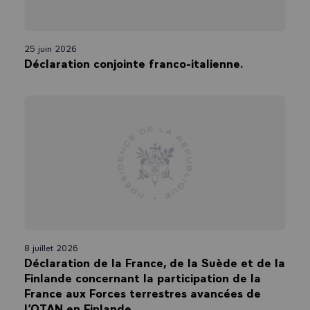
Europe plus forte et plus unie que nous serons à vos côtés pour la
présidence allemande qui commence.
Merci encore pour votre accueil, madame la Chancelière.
25 juin 2026
Déclaration conjointe franco-italienne.
8 juillet 2026
Déclaration de la France, de la Suède et de la
Finlande concernant la participation de la
France aux Forces terrestres avancées de
l’OTAN en Finlande.