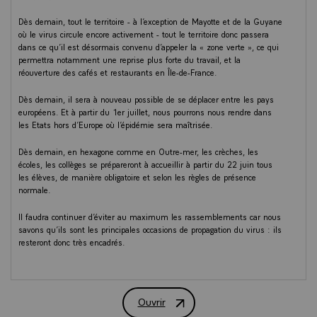
Dès demain, tout le territoire - à l’exception de Mayotte et de la Guyane
où le virus circule encore activement - tout le territoire donc passera
dans ce qu’il est désormais convenu d’appeler la « zone verte », ce qui
permettra notamment une reprise plus forte du travail, et la
réouverture des cafés et restaurants en Île-de-France.
Dès demain, il sera à nouveau possible de se déplacer entre les pays
européens. Et à partir du 1er juillet, nous pourrons nous rendre dans
les Etats hors d’Europe où l’épidémie sera maîtrisée.
Dès demain, en hexagone comme en Outre-mer, les crèches, les
écoles, les collèges se prépareront à accueillir à partir du 22 juin tous
les élèves, de manière obligatoire et selon les règles de présence
normale.
Il faudra continuer d’éviter au maximum les rassemblements car nous
savons qu’ils sont les principales occasions de propagation du virus : ils
resteront donc très encadrés.
Le second tour des élections municipales pourra se dérouler, dans les
communes concernées, le 28 juin.
Ouvrir
Adresse aux Français, 14 juin 2020
Enfin, pour nos aînés en maisons de retraite ou en établissements, les