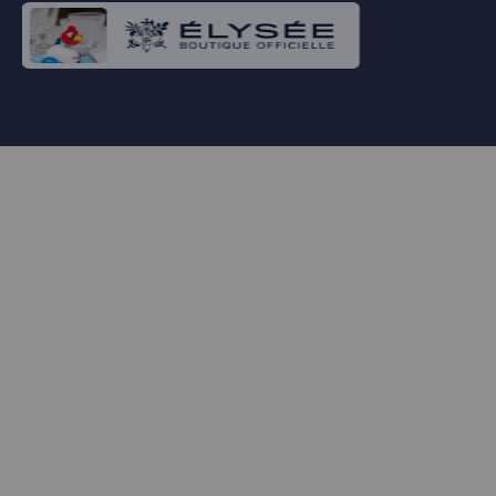
citoyenne rendra dans quelques jours son travail, qui contribuera à ce
projet.
Cette reconstruction doit aussi être sociale et solidaire. Une relance par
la santé comme nous avons commencé à le faire avec la négociation du
Ségur qui, non seulement revalorisera les personnels soignants mais
permettra de transformer l’hôpital comme la médecine de ville par des
investissements nouveaux et une organisation plus efficace et
préventive.
Une relance solidaire qui permettra de mieux protéger nos aînés, mieux
protéger aussi les plus pauvres d’entre nous.
Une relance sociale et solidaire enfin, par un investissement massif
pour l’instruction, la formation, et les emplois de notre jeunesse. Nous
le lui devons : nous lui avons tant demandé durant la période. Elle va
encore avoir un été et une rentrée si difficile et c’est elle qui porte la
dette écologique et budgétaire.
Ce plan de reconstruction se fera avec l’Europe qui, après des débuts
timides, s’est hissée à la hauteur du moment. L’accord franco-allemand
autour d’un endettement conjoint et d’un plan d’investissement pour
redresser l’économie du continent est un tournant historique. En
empruntant pour la première fois ensemble, avec la chancelière
d’Allemagne, nous proposons aux autres Etats européens de dire « nous