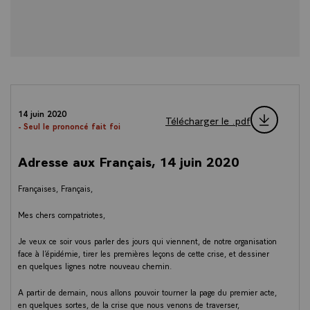
14 juin 2020
Télécharger le .pdf
- Seul le prononcé fait foi
Adresse aux Français, 14 juin 2020
Françaises, Français,
Mes chers compatriotes,
Je veux ce soir vous parler des jours qui viennent, de notre organisation
face à l’épidémie, tirer les premières leçons de cette crise, et dessiner
en quelques lignes notre nouveau chemin.
A partir de demain, nous allons pouvoir tourner la page du premier acte,
en quelques sortes, de la crise que nous venons de traverser,