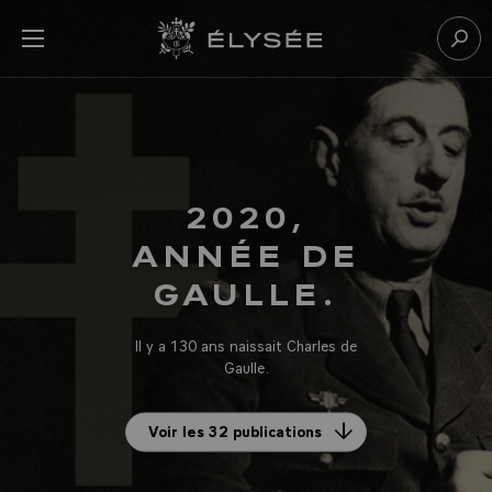
Panneau de gestion des cookies
menu
Retour à l’accueil Élysée
Rech
2020,
ANNÉE DE
GAULLE.
Il y a 130 ans naissait Charles de
Gaulle.
Voir les 32 publications