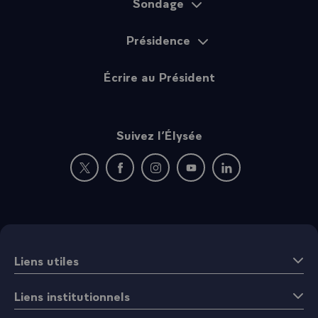
Sondage
Présidence
Écrire au Président
Suivez l’Élysée
Nouvelle fenêtre : rejoignez-nous sur Twitter
Nouvelle fenêtre : rejoignez-nous sur Fac
Nouvelle fenêtre : rejoignez-nous 
Nouvelle fenêtre : rejoigne
Nouvelle fenêtre : 
Liens utiles
Liens institutionnels