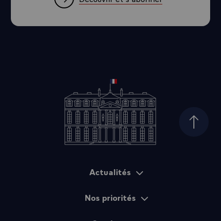
Haut d
Actualités
Plan du site
Nos priorités