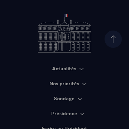
Haut d
Actualités
Plan du site
Nos priorités
Sondage
Présidence
Écrire au Président