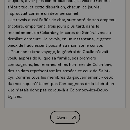
toujours, à voir plus loin et plus haut, la voix du Général
s'était tue, et cette disparition, chacun, ce jour-là,
l'éprouvait comme un deuil personnel.
- Je revois aussi l'affût de char, surmonté de son drapeau
tricolore, emportant, trois jours plus tard, dans le
recueillement de Colombey, le corps du Général vers sa
dernière demeure. Je revois, en un instantané, le geste
pieux de l'adolescent posant sa main sur le convoi.
- Pour son ultime voyage, le général de Gaulle n'avait
voulu auprès de lui que sa famille, ses premiers
compagnons, les femmes et les hommes de Colombey,
des soldats représentant les armées et ceux de Saint-
Cyr. Comme tous les membres du gouvernement - ceux
du moins qui n'étaient pas Compagnons de la Libération
-, je n'étais donc pas ce jour-là à Colombey-les-Deux-
Eglises.
- Ces images, que les gaullistes gardent à jamais en
mémoire, je les ai vues, comme tous les Français, à la
télévision et dans la presse. Elles m'avaient
Ouvrir
Article de M. Jacques Chirac, Présiden
profondément ému.
- Parce qu'avec elles remontent les souvenirs. L'homme.