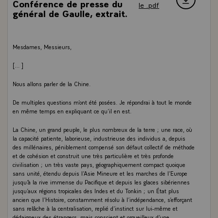
Conférence de presse du
le .pdf
général de Gaulle, extrait.
Mesdames, Messieurs,
[…]
Nous allons parler de la Chine.
De multiples questions m’ont été posées. Je répondrai à tout le monde
en même temps en expliquant ce qu’il en est.
La Chine, un grand peuple, le plus nombreux de la terre ; une race, où
la capacité patiente, laborieuse, industrieuse des individus a, depuis
des millénaires, péniblement compensé son défaut collectif de méthode
et de cohésion et construit une très particulière et très profonde
civilisation ; un très vaste pays, géographiquement compact quoique
sans unité, étendu depuis l’Asie Mineure et les marches de l’Europe
jusqu’à la rive immense du Pacifique et depuis les glaces sibériennes
jusqu’aux régions tropicales des Indes et du Tonkin ; un État plus
ancien que l’Histoire, constamment résolu à l’indépendance, s’efforçant
sans relâche à la centralisation, replié d’instinct sur lui-même et
dédaigneux des étrangers, mais conscient et orgueilleux d’une