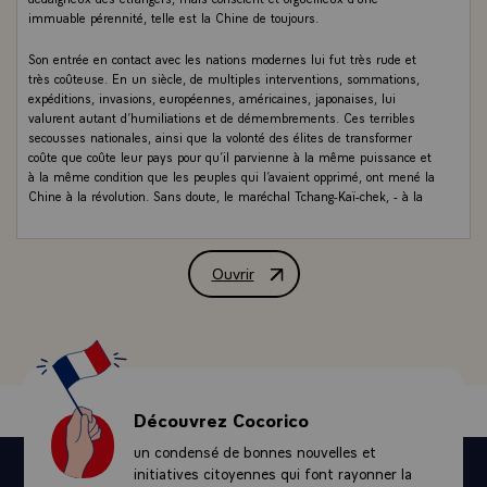
immuable pérennité, telle est la Chine de toujours.
Son entrée en contact avec les nations modernes lui fut très rude et
très coûteuse. En un siècle, de multiples interventions, sommations,
expéditions, invasions, européennes, américaines, japonaises, lui
valurent autant d’humiliations et de démembrements. Ces terribles
secousses nationales, ainsi que la volonté des élites de transformer
coûte que coûte leur pays pour qu’il parvienne à la même puissance et
à la même condition que les peuples qui l’avaient opprimé, ont mené la
Chine à la révolution. Sans doute, le maréchal Tchang-Kaï-chek, - à la
valeur, au patriotisme, à la hauteur d’âme de qui j’ai le devoir de rendre
hommage, certain qu’un jour l’Histoire et le peuple chinois ne
manqueront pas d’en faire autant, - le maréchal Tchang-Kaï-chek, après
Ouvrir
avoir conduit la Chine à la victoire alliée qui scella dans le Pacifique la
Conférence de presse du général de Gau
deuxième guerre mondiale, avait-il tenté de canaliser le torrent. Mais
les choses en étaient au point qu’elles excluaient tout, sauf l’extrême.
Dès que les États-Unis, qui avaient prêté au maréchal le concours
direct de leurs forces sur le continent, durent renoncer à le lui laisser, il
se replia sur Formose et le régime communiste, longuement préparé
par Mao-Tsé-Toung, établit sa dictature. Il y a quinze ans de cela.
Découvrez Cocorico
Depuis lors, l’énorme effort qui, de toute façon, s’imposait, quant à la
un condensé de bonnes nouvelles et
mise en valeur des ressources naturelles, au développement industriel,
à la production agricole, à l’instruction de la nation, à la lutte contre les
initiatives citoyennes qui font rayonner la