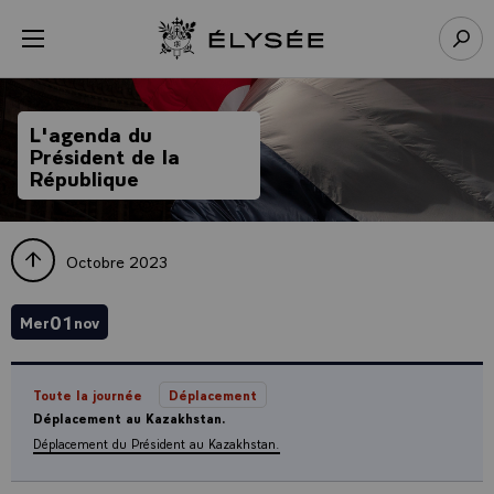
Panneau de gestion des cookies
menu
Retour à l’accueil Élysée
Rech
L'agenda du
Président de la
République
Octobre 2023
01
Mer
nov
Toute la journée
Déplacement
Déplacement au Kazakhstan.
Déplacement du Président au Kazakhstan.