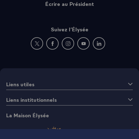
Écrire au Président
Suivez l’Élysée
Nouvelle fenêtre : rejoignez-nous sur Twitter
Nouvelle fenêtre : rejoignez-nous sur Fac
Nouvelle fenêtre : rejoignez-nous 
Nouvelle fenêtre : rejoigne
Nouvelle fenêtre : 
Liens utiles
Liens institutionnels
La Maison Élysée