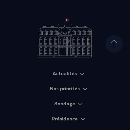
Haut d
Actualités
Plan du site
Nos priorités
Sondage
Présidence