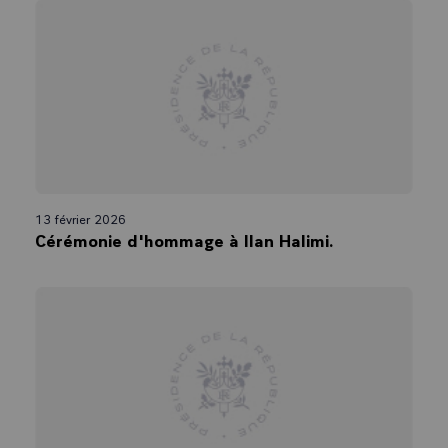
que l’avenir peut être porteur d’espoir.
En 1773, dans des remous que je laisse à la sagesse de l'étude, le
Grand Orient décida de s'appeler ainsi.
Alors se noie le fil profondément français de la franc-maçonnerie.
Un fil qui, dès l'origine, présentait des traits propres à notre esprit
national, le goût des distinctions et des hiérarchies. Je sais que les
grades ou les degrés dans leur complexité sont tenus pour être nés en
France, bien qu'on les qualifie d'Ecossais.
13 février 2026
Mais aussi et surtout un caractère profondément démocratique, marié à
Cérémonie d'hommage à Ilan Halimi.
une ambition d'ordre. Avec la création du Grand Orient, les vénérables
jusque alors propriétaires, ravis de leur charge, sont élus. Et les loges
disséminées sur le territoire doivent désormais répondre à Paris. La
centralisation, ici aussi, s'exerce. Par une même réforme, a été
combattue l'inégalité naturelle et le poids excessif des particularismes.
Une lutte contre l’assignation au profit de la liberté et de l’unité. Une
œuvre de liberté et de concorde au-dessus du chaos et de la fatalité. La
franc- maçonnerie française était constituée à l’image des desseins de
la Nation française.
Démocratique, méritocratique, la franc-maçonnerie française est aussi