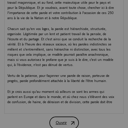
travail maçonnique, et au fond, cette maïeutique utile pour le pays et
pour la République. Et je voudrais, avant toute chose, chercher ici à dire
l'importance de cette parole et votre contribution à l'occasion de ces 250
ans à la vie de la Nation et à notre République.
Chacun sait qu'en vos loges, la parole est hiérarchisée, structurée,
organisée. Légitimée par un lent et patient travail de la pensée, de
l'écoute et du partage. Et c'est ainsi que se conduit la recherche de la
vérité. Et à l'heure des réseaux sociaux, où les paroles indistinctes se
mêlent et s'entremêlent, sans hiérarchie ni distinction, avec tous les
risques que cela implique, ce modèle pourrait paraître anachronique,
mais si vous autorisez le profane que je suis à le dire, c'est un modèle
qui, à l'évidence, n'est pas dénué de vertus.
Vertu de la patience, pour façonner une parole de raison, porteuse de
progrès, parole profondément attachée à la liberté de l'être humain.
Et je crois aussi qu'au moment où ailleurs ce sont les armes qui
parlent en Europe et dans le monde, et où chez nous s'élèvent des voix
de confusion, de haine, de déraison et de division, cette parole doit être
plus forte et mieux entendue.
C'est ce qui motive, entre autres, ma présence ici parmi vous. Les 250
Ouvrir
ans du Grand Orient sont naturellement l'occasion. Mais je sais que
Discours du Président de la République
s'agissant de l'histoire de la franc-maçonnerie, qui