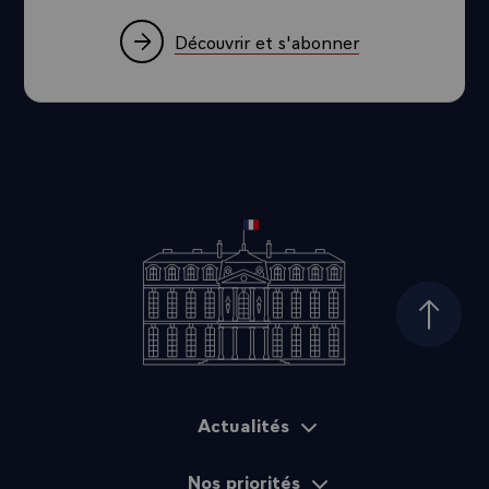
Découvrir et s'abonner
Haut d
Actualités
Plan du site
Nos priorités