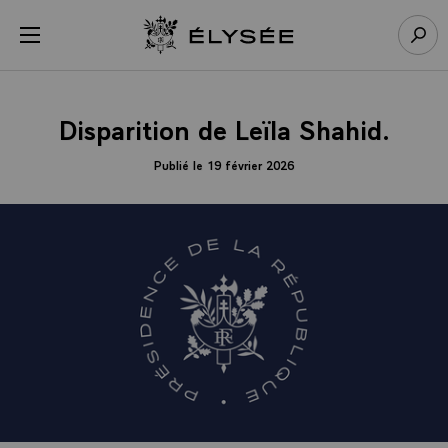
Panneau de gestion des cookies
menu
Retour à l’accueil Élysée
Rech
Disparition de Leïla Shahid.
Publié le 19 février 2026