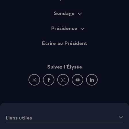
Sondage
Présidence
Écrire au Président
Suivez l’Élysée
Nouvelle fenêtre : rejoignez-nous sur Twitter
Nouvelle fenêtre : rejoignez-nous sur Fac
Nouvelle fenêtre : rejoignez-nous 
Nouvelle fenêtre : rejoigne
Nouvelle fenêtre : 
Liens utiles