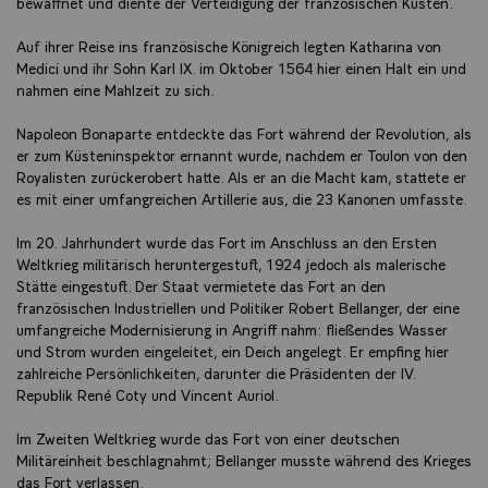
bewaffnet und diente der Verteidigung der französischen Küsten.
Auf ihrer Reise ins französische Königreich legten Katharina von
Medici und ihr Sohn Karl IX. im Oktober 1564 hier einen Halt ein und
nahmen eine Mahlzeit zu sich.
Napoleon Bonaparte entdeckte das Fort während der Revolution, als
er zum Küsteninspektor ernannt wurde, nachdem er Toulon von den
Royalisten zurückerobert hatte. Als er an die Macht kam, stattete er
es mit einer umfangreichen Artillerie aus, die 23 Kanonen umfasste.
Im 20. Jahrhundert wurde das Fort im Anschluss an den Ersten
Weltkrieg militärisch heruntergestuft, 1924 jedoch als malerische
Stätte eingestuft. Der Staat vermietete das Fort an den
französischen Industriellen und Politiker Robert Bellanger, der eine
umfangreiche Modernisierung in Angriff nahm: fließendes Wasser
und Strom wurden eingeleitet, ein Deich angelegt. Er empfing hier
zahlreiche Persönlichkeiten, darunter die Präsidenten der IV.
Republik René Coty und Vincent Auriol.
Im Zweiten Weltkrieg wurde das Fort von einer deutschen
Militäreinheit beschlagnahmt; Bellanger musste während des Krieges
das Fort verlassen.