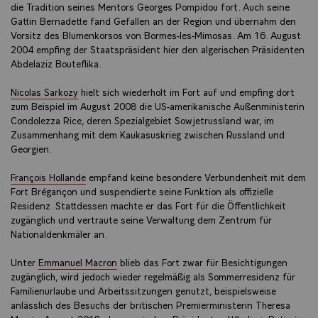
die Tradition seines Mentors Georges Pompidou fort. Auch seine
Gattin Bernadette fand Gefallen an der Region und übernahm den
Vorsitz des Blumenkorsos von Bormes-les-Mimosas. Am 16. August
2004 empfing der Staatspräsident hier den algerischen Präsidenten
Abdelaziz Bouteflika.
Nicolas Sarkozy
hielt sich wiederholt im Fort auf und empfing dort
zum Beispiel im August 2008 die US-amerikanische Außenministerin
Condolezza Rice, deren Spezialgebiet Sowjetrussland war, im
Zusammenhang mit dem Kaukasuskrieg zwischen Russland und
Georgien.
François Hollande
empfand keine besondere Verbundenheit mit dem
Fort Brégançon und suspendierte seine Funktion als offizielle
Residenz. Stattdessen machte er das Fort für die Öffentlichkeit
zugänglich und vertraute seine Verwaltung dem Zentrum für
Nationaldenkmäler an.
Unter
Emmanuel Macron
blieb das Fort zwar für Besichtigungen
zugänglich, wird jedoch wieder regelmäßig als Sommerresidenz für
Familienurlaube und Arbeitssitzungen genutzt, beispielsweise
anlässlich des Besuchs der britischen Premierministerin Theresa