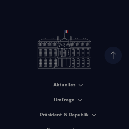
Seiten
Aktuelles
Sitemap
Umfrage
Präsident & Republik