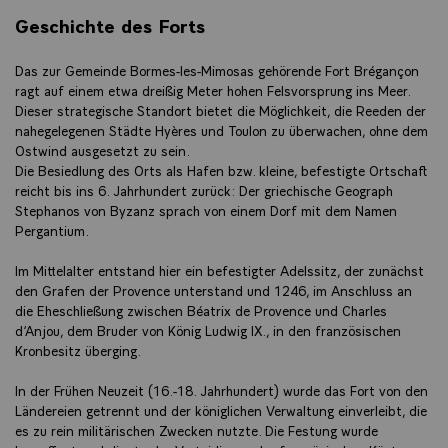
Geschichte des Forts
Das zur Gemeinde Bormes-les-Mimosas gehörende Fort Brégançon
ragt auf einem etwa dreißig Meter hohen Felsvorsprung ins Meer.
Dieser strategische Standort bietet die Möglichkeit, die Reeden der
nahegelegenen Städte Hyères und Toulon zu überwachen, ohne dem
Ostwind ausgesetzt zu sein.
Die Besiedlung des Orts als Hafen bzw. kleine, befestigte Ortschaft
reicht bis ins 6. Jahrhundert zurück: Der griechische Geograph
Stephanos von Byzanz sprach von einem Dorf mit dem Namen
Pergantium.
Im Mittelalter entstand hier ein befestigter Adelssitz, der zunächst
den Grafen der Provence unterstand und 1246, im Anschluss an
die Eheschließung zwischen Béatrix de Provence und Charles
d‘Anjou, dem Bruder von König Ludwig IX., in den französischen
Kronbesitz überging.
In der Frühen Neuzeit (16.-18. Jahrhundert) wurde das Fort von den
Ländereien getrennt und der königlichen Verwaltung einverleibt, die
es zu rein militärischen Zwecken nutzte. Die Festung wurde