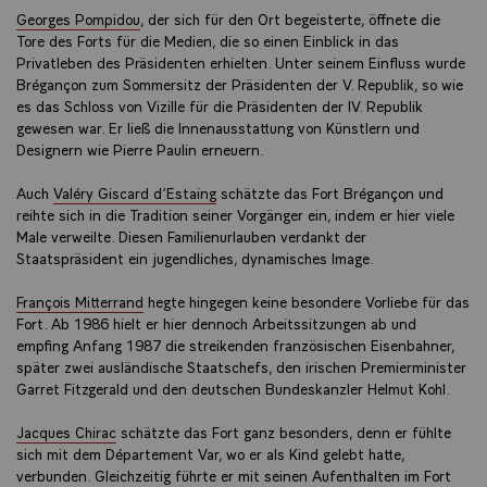
Georges Pompidou
, der sich für den Ort begeisterte, öffnete die
Tore des Forts für die Medien, die so einen Einblick in das
Privatleben des Präsidenten erhielten. Unter seinem Einfluss wurde
Brégançon zum Sommersitz der Präsidenten der V. Republik, so wie
es das Schloss von Vizille für die Präsidenten der IV. Republik
gewesen war. Er ließ die Innenausstattung von Künstlern und
Designern wie Pierre Paulin erneuern.
Auch
Valéry Giscard d’Estaing
schätzte das Fort Brégançon und
reihte sich in die Tradition seiner Vorgänger ein, indem er hier viele
Male verweilte. Diesen Familienurlauben verdankt der
Staatspräsident ein jugendliches, dynamisches Image.
François Mitterrand
hegte hingegen keine besondere Vorliebe für das
Fort. Ab 1986 hielt er hier dennoch Arbeitssitzungen ab und
empfing Anfang 1987 die streikenden französischen Eisenbahner,
später zwei ausländische Staatschefs, den irischen Premierminister
Garret Fitzgerald und den deutschen Bundeskanzler Helmut Kohl.
Jacques Chirac
schätzte das Fort ganz besonders, denn er fühlte
sich mit dem Département Var, wo er als Kind gelebt hatte,
verbunden. Gleichzeitig führte er mit seinen Aufenthalten im Fort