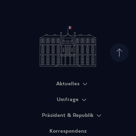
Seiten
Aktuelles
Sitemap
Umfrage
Präsident & Republik
Korrespondenz