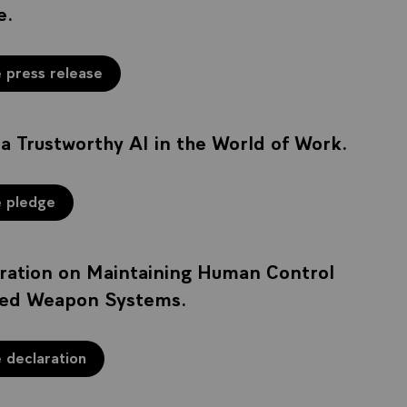
e.
 press release
 a Trustworthy AI in the World of Work.
e pledge
aration on Maintaining Human Control
led Weapon Systems.
 declaration