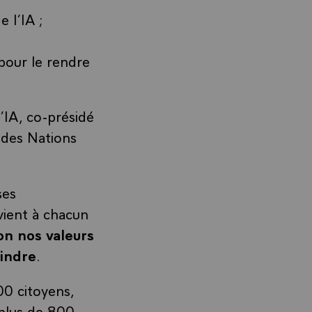
 l’IA ;
pour le rendre
IA, co-présidé
n des Nations
ses
evient à chacun
on nos valeurs
eindre
.
00 citoyens,
 plus de 800