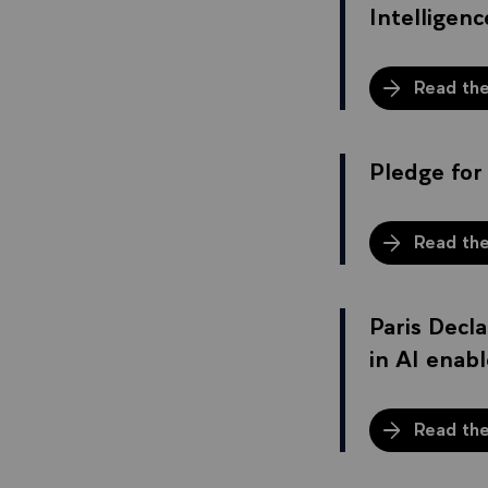
Intelligenc
Read the
Pledge for
Read th
Paris Decl
in AI enab
Read the