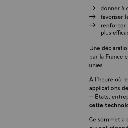
donner à 
favoriser 
renforcer 
plus effica
Une déclaratio
par la France e
unies.
À l’heure où 
applications de 
– États, entre
cette technolo
Ce sommet a é
qui ont répond