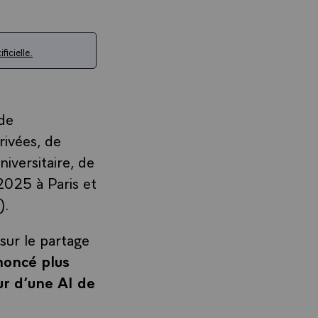
ficielle.
 de
ivées, de
niversitaire, de
2025 à Paris et
).
ur le partage
noncé plus
ur d’une AI de