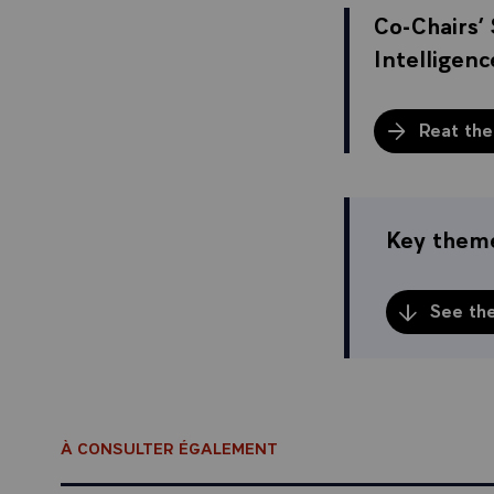
Co-Chairs’ 
Intelligen
Reat the
Key theme
See th
À CONSULTER ÉGALEMENT