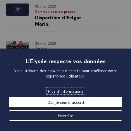
30 mai 2026
Communiqué de presse
Disparition d'Edgar
Morin.
29 mai 2026
Article
Déplacement dans
L’Élysée respecte vos données
l'Eure-et-Loir dans le
cadre des « Journées
Nous utilisons des cookies sur ce site pour améliorer votre
Choose France ».
expérience utilisateur.
Plus d'informations
28 mai 2026
Communiqué de presse
Oui, je suis d'accord
Déclaration sur une
stratégie conjointe
Interdire
franco-indonésienne sur
l’éducation, la recherche
et la mobilité.