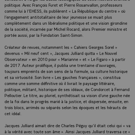
politique. Avec François Furet et Pierre Rosanvallon, professeurs
comme lui à l’EHESS, ils publièrent « La République du centre » où
l’engagement antitotalitaire de leur jeunesse se muait plus
complètement dans un libéralisme politique et une vision girondine
de la société, incarnée par Michel Rocard, alors Premier ministre et
portée aussi, par la Fondation Saint-Simon.
Créateur de revues, notamment les « Cahiers Georges Sorel »
devenus « Mil neuf cent », Jacques Julliard quitta « Le Nouvel
Observateur » en 2010 pour « Marianne » et « Le Figaro » à partir
de 2017. Auteur prolifique, il publia une trentaine d’ouvrages,
toujours empreints de son sens de la formule, sa culture historique
et sa virtuosité. Son livre « Les gauches françaises », constitua
comme une somme définitive où il livrait le paysage littéraire,
politique, militant, historique de ses idéaux, de Condorcet à Fernand
Pelloutier. Le titre, au pluriel, synthétisait sa vision d’une gauche née
de la foi dans le progrès marié à la justice, et dispersée, ensuite, en
trois blocs, arrimés ou séparés selon les époques et les hérauts de
cet idéal.
Jacques Julliard aimait dire de Charles Péguy qu’il était celui qui « va
à la vérité avec toute son âme ». Ainsi Jacques Julliard traversa ce «