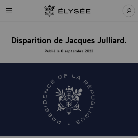
Panneau de gestion des cookies
menu
Retour à l’accueil Élysée
Rech
Disparition de Jacques Julliard.
Publié le 8 septembre 2023