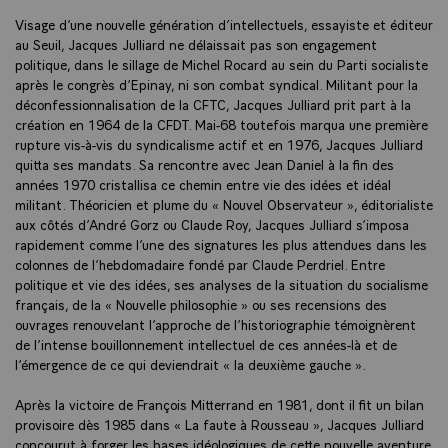
Visage d’une nouvelle génération d’intellectuels, essayiste et éditeur
au Seuil, Jacques Julliard ne délaissait pas son engagement
politique, dans le sillage de Michel Rocard au sein du Parti socialiste
après le congrès d’Epinay, ni son combat syndical. Militant pour la
déconfessionnalisation de la CFTC, Jacques Julliard prit part à la
création en 1964 de la CFDT. Mai-68 toutefois marqua une première
rupture vis-à-vis du syndicalisme actif et en 1976, Jacques Julliard
quitta ses mandats. Sa rencontre avec Jean Daniel à la fin des
années 1970 cristallisa ce chemin entre vie des idées et idéal
militant. Théoricien et plume du « Nouvel Observateur », éditorialiste
aux côtés d’André Gorz ou Claude Roy, Jacques Julliard s’imposa
rapidement comme l’une des signatures les plus attendues dans les
colonnes de l’hebdomadaire fondé par Claude Perdriel. Entre
politique et vie des idées, ses analyses de la situation du socialisme
français, de la « Nouvelle philosophie » ou ses recensions des
ouvrages renouvelant l’approche de l’historiographie témoignèrent
de l’intense bouillonnement intellectuel de ces années-là et de
l’émergence de ce qui deviendrait « la deuxième gauche ».
Après la victoire de François Mitterrand en 1981, dont il fit un bilan
provisoire dès 1985 dans « La faute à Rousseau », Jacques Julliard
concourut à forger les bases idéologiques de cette nouvelle aventure