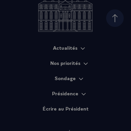
Haut d
Actualités
Plan du site
Nos priorités
Sondage
Présidence
Écrire au Président