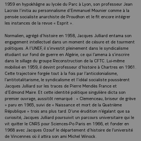
1959 en hypokhâgne au lycée du Parc à Lyon, son professeur Jean
Lacroix l’initia au personnalisme d’Emmanuel Mounier comme à la
pensée socialiste anarchiste de Proudhon et le fit encore intégrer
les instances de la revue « Esprit ».
Normalien, agrégé d’histoire en 1958, Jacques Julliard entama son
engagement intellectuel dans un moment de césure et de tourment
politiques. A l’UNEF, il s’investit pleinement dans le syndicalisme
étudiant sur fond de guerre en Algérie, ce qui l’amena à s’inscrire
dans le sillage du groupe Reconstruction de la CFTC. Lui-même
mobilisé en 1959, il devint professeur d’histoire à Chartres en 1961.
Cette trajectoire forgée tout à la fois par l’anticolonialisme,
l’antitotalitarisme, le syndicalisme et l’idéal socialiste poussèrent
Jacques Julliard sur les traces de Pierre Mendès France et
d’Edmond Maire. Et cette identité politique singulière dicta son
premier ouvrage, aussitôt remarqué : « Clemenceau, briseur de grève
» paru en 1965, suivi de « Naissance et mort de la Quatrième
République » trois ans plus tard. D’une érudition n’égalant que sa
curiosité, Jacques Julliard poursuivit un parcours universitaire qui le
vit quitter le CNRS pour Sciences-Po Paris en 1966, et fonder en
1968 avec Jacques Ozouf le département d’histoire de l’université
de Vincennes où il attira son ami Michel Winock.