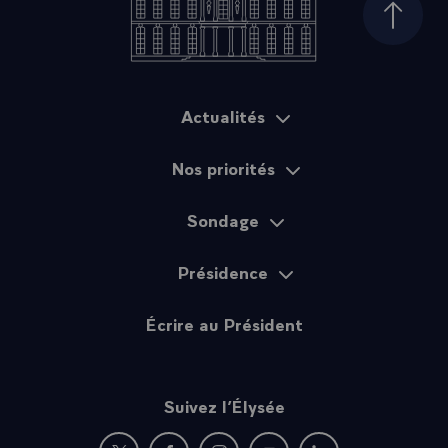
Haut d
Actualités
Plan du site
Nos priorités
Sondage
Présidence
Écrire au Président
Suivez l’Élysée