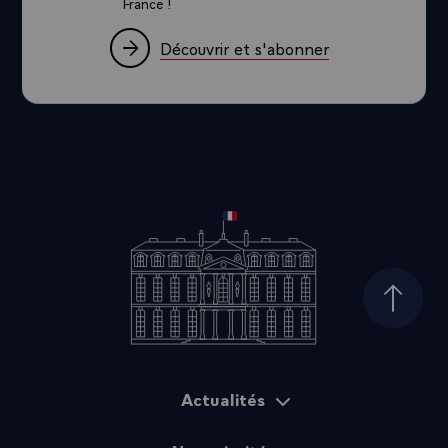
France !
Découvrir et s'abonner
Haut d
Actualités
Plan du site