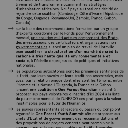
à venir et de transformer notamment les stratégies
d’urbanisation africaines. Neuf pays au total ont décidé de
rejoindre cette coalition (Cambodge, Côte d’Ivoire, République
du Congo, Ouganda, Royaume-Uni, Zambie, France, Gabon,
Canada).
sur la base des recommandations formulées par un groupe
d'experts coordonné par le Fonds pour l'environnement
mondial,
une coalition multi-acteurs comprenant des Etats,
des investisseurs, des certificateurs et organisations non
gouvernementales
a lancé un plan de travail de Libreville
pour
accélérer la structuration d'un marché de crédits
carbone à très haute qualité environnementale et
sociale
, à l'échelle de projets ou de politiques et initiatives
nationales.
les populations autochtones
sont les premières sentinelles de
la forêt, par leurs savoirs et leurs traditions ancestrales, mais
aussi par la relation unique dont elles sont les témoins, entre
l’Homme et la Nature. L’Ouganda, la France et le Gabon
lancent une
coalition « One Forest Guardian »
visant à
proposer aux pays volontaires d’inscrire d’ici 2024 à la liste
du patrimoine mondial de l’UNESCO ces pratiques à la valeur
inestimables pour le futur de l’humanité.
les jeunes représentants et leaders du bassin du Congo
ont
organisé le
One Forest Youth Summit
afin de proposer aux
chefs d’Etat et de gouvernement des recommandations et
des propositions de projets concrets pour promouvoir la
conservation et la gestion durable des forêts tropicales.