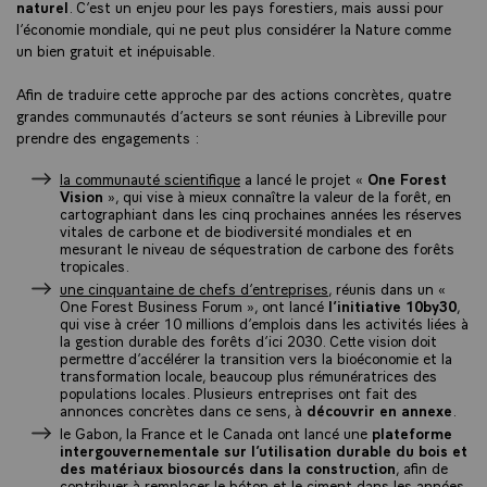
naturel
. C’est un enjeu pour les pays forestiers, mais aussi pour
l’économie mondiale, qui ne peut plus considérer la Nature comme
un bien gratuit et inépuisable.
Afin de traduire cette approche par des actions concrètes, quatre
grandes communautés d’acteurs se sont réunies à Libreville pour
prendre des engagements :
la communauté scientifique
a lancé le projet «
One Forest
Vision
», qui vise à mieux connaître la valeur de la forêt, en
cartographiant dans les cinq prochaines années les réserves
vitales de carbone et de biodiversité mondiales et en
mesurant le niveau de séquestration de carbone des forêts
tropicales.
une cinquantaine de chefs d’entreprises
, réunis dans un «
One Forest Business Forum », ont lancé
l’initiative 10by30
,
qui vise à créer 10 millions d’emplois dans les activités liées à
la gestion durable des forêts d’ici 2030. Cette vision doit
permettre d’accélérer la transition vers la bioéconomie et la
transformation locale, beaucoup plus rémunératrices des
populations locales. Plusieurs entreprises ont fait des
annonces concrètes dans ce sens, à
découvrir en annexe
.
le Gabon, la France et le Canada ont lancé une
plateforme
intergouvernementale sur l’utilisation durable du bois et
des matériaux biosourcés dans la construction
, afin de
contribuer à remplacer le béton et le ciment dans les années