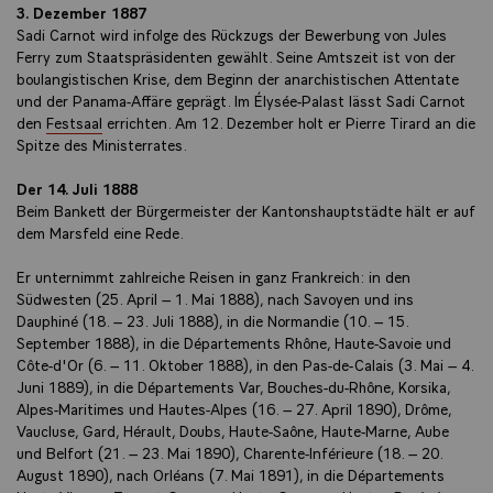
3. Dezember 1887
Sadi Carnot wird infolge des Rückzugs der Bewerbung von Jules
Ferry zum Staatspräsidenten gewählt. Seine Amtszeit ist von der
boulangistischen Krise, dem Beginn der anarchistischen Attentate
und der Panama-Affäre geprägt. Im Élysée-Palast lässt Sadi Carnot
den
Festsaal
errichten. Am 12. Dezember holt er Pierre Tirard an die
Spitze des Ministerrates.
Der 14. Juli 1888
Beim Bankett der Bürgermeister der Kantonshauptstädte hält er auf
dem Marsfeld eine Rede.
Er unternimmt zahlreiche Reisen in ganz Frankreich: in den
Südwesten (25. April – 1. Mai 1888), nach Savoyen und ins
Dauphiné (18. – 23. Juli 1888), in die Normandie (10. – 15.
September 1888), in die Départements Rhône, Haute-Savoie und
Côte-d'Or (6. – 11. Oktober 1888), in den Pas-de-Calais (3. Mai – 4.
Juni 1889), in die Départements Var, Bouches-du-Rhône, Korsika,
Alpes-Maritimes und Hautes-Alpes (16. – 27. April 1890), Drôme,
Vaucluse, Gard, Hérault, Doubs, Haute-Saône, Haute-Marne, Aube
und Belfort (21. – 23. Mai 1890), Charente-Inférieure (18. – 20.
August 1890), nach Orléans (7. Mai 1891), in die Départements