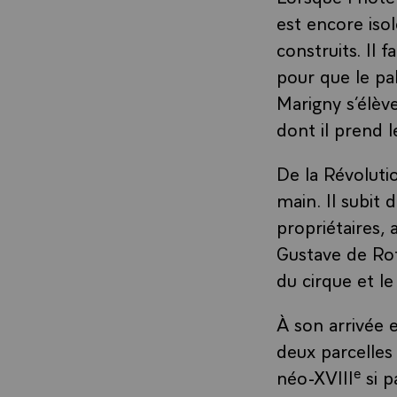
est encore iso
construits. Il
pour que le pal
Marigny s’élève
dont il prend 
De la Révoluti
main. Il subit
propriétaires,
Gustave de Rot
du cirque et l
À son arrivée 
deux parcelles
e
néo-XVIII
si p