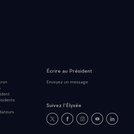
Écrire au Président
ron
Envoyez un message
n
ident
ésidents
Suivez l’Élysée
s
dateurs
Nouvelle fenêtre : rejoignez-nous sur Twit
Nouvelle fenêtre : rejoignez-nous
Nouvelle fenêtre : rejoig
Nouvelle fenêtre :
Nouvelle fe