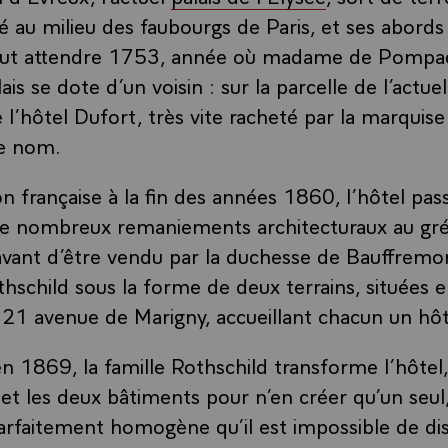
lé au milieu des faubourgs de Paris, et ses abords
 faut attendre 1753, année où madame de Pompad
ais se dote d’un voisin : sur la parcelle de l’actue
 l’hôtel Dufort, très vite racheté par la marquis
le nom.
on française à la fin des années 1860, l’hôtel pa
 de nombreux remaniements architecturaux au gré
 avant d’être vendu par la duchesse de Bauffremo
hschild sous la forme de deux terrains, situées e
e 21 avenue de Marigny, accueillant chacun un hôte
en 1869, la famille Rothschild transforme l’hôtel,
 et les deux bâtiments pour n’en créer qu’un seul
arfaitement homogène qu’il est impossible de dis