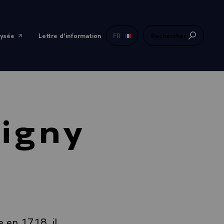
lysée
Lettre d'information
FR
Rechercher
igny
re en 1718, il