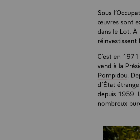
Sous l’Occupati
œuvres sont ex
dans le Lot. À
réinvestissent
C’est en 1971 
vend à la Prés
Pompidou
. De
d’État étranger
depuis 1959. U
nombreux bure