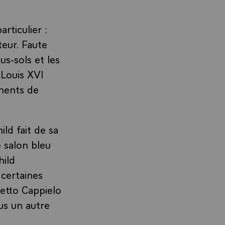
articulier :
teur. Faute
us-sols et les
 Louis XVI
éments de
ld fait de sa
e salon bleu
hild
 certaines
netto Cappielo
us un autre