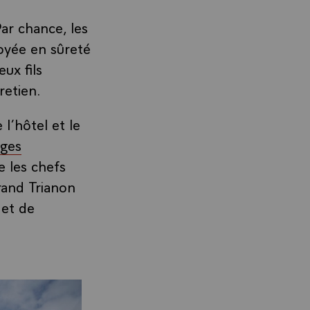
Par chance, les
voyée en sûreté
ux fils
retien.
l’hôtel et le
ges
e les chefs
Grand Trianon
 et de