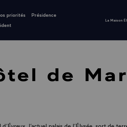
os priorités
Présidence
La Maison É
ident
ôtel de Mar
 d’Évreux, l’actuel
palais de l’Élysée
, sort de ter