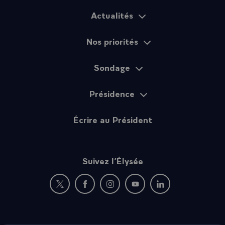
Actualités
Plan du site
Nos priorités
Sondage
Présidence
Écrire au Président
Suivez l’Élysée
Nouvelle fenêtre : rejoignez-nous sur Twitter
Nouvelle fenêtre : rejoignez-nous sur Fac
Nouvelle fenêtre : rejoignez-nous 
Nouvelle fenêtre : rejoigne
Nouvelle fenêtre : 