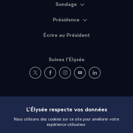
Haut d
Actualités
Plan du site
Nos priorités
L’Élysée respecte vos données
Nous utilisons des cookies sur ce site pour améliorer votre
Sondage
expérience utilisateur.