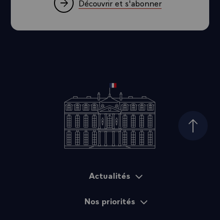
22 octobre 2019
Déclaration du Président de la République à
son arrivée à Mayotte
Découvrez Cocorico
un condensé de bonnes nouvelles et
initiatives citoyennes qui font rayonner la
France !
Découvrir et s'abonner