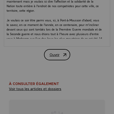
maintenant mais je voulais ici dire l'affection et la solidarité de la
Nation toute entière à l'endroit de nos compatriotes pour cette ville, ce
territoire, cette région.
Je voulais ce soir être parmi vous, ici, à Pont-à-Mousson d'abord, vous
le savez, en ce moment de l'année, en ce centenaire, pour m'incliner
devant ceux qui sont tombés lors de la Première Guerre mondiale et de
la Seconde guerre et nous étions tout à l'heure avec plusieurs d'entre
vous à Morhange sur l'un des lieux les plus meurtriers de ce cet été 14
et nous poursuivrons à travers cette région puis celle des Hauts-de-
France une partie des terres qui ont ainsi souffert.
Ouvrir
Discours du Président de La Républiq
Mais je tenais aussi à venir ici pour célébrer un département - la
Meurthe-et-Moselle - une région - le Grand Est - qui au cours de
l'histoire ont toujours su trouver la force de rebondir. Ces territoires ont
souffert ; ils ont payé un lourd tribut, ceux de Morhange, ceux que nous
verrons demain, aux Eparges ou à Verdun et dans tant d'autres
endroits. Mais à chaque fois, ces territoires ont su se relever ; à chaque
À CONSULTER ÉGALEMENT
fois, les familles ont su se redresser et à chaque fois, l'économie de
Voir tous les articles et dossiers
cette région s'est aussi redressée.
Et comment ne pas évoquer ici cette usine métallurgique fondée au
milieu du XIXe siècle par Camille CAVALIER et André GRANDPIERRE,
qui est indissociable de l'identité de votre commune, Monsieur le Maire
; cette usine, la Première guerre mondial, il y a un siècle, l’avait