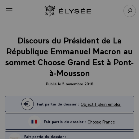
Panneau de gestion des cookies
menu
Retour à l’accueil Élysée
Rech
Discours du Président de La
République Emmanuel Macron au
sommet Choose Grand Est à Pont-
à-Mousson
Publié le 5 novembre 2018
Objectif plein emploi.
Fait partie du dossier :
Choose France
Fait partie du dossier :
Fait partie du dossier :