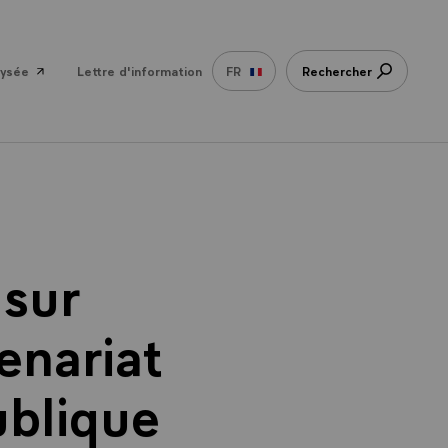
lysée
Lettre d'information
FR
Rechercher
 sur
enariat
ublique