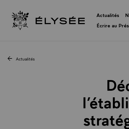
Panneau de gestion des cookies
Actualités
N
Retour à l’accueil Élysée
Écrire au Prés
Actualités
Déc
l’étab
straté