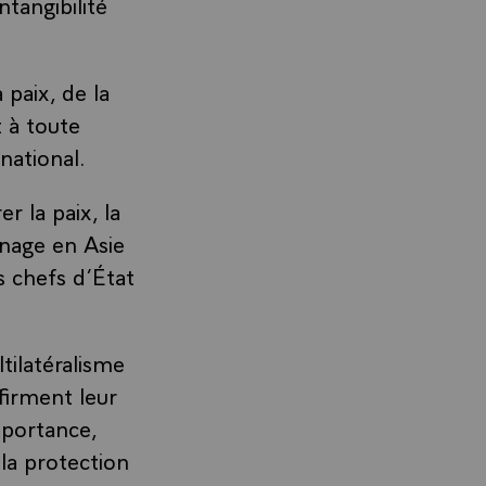
ntangibilité
 paix, de la
t à toute
national.
r la paix, la
inage en Asie
s chefs d’État
tilatéralisme
firment leur
mportance,
la protection