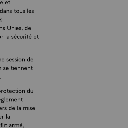
e et
 dans tous les
s
ns Unies, de
r la sécurité et
me session de
n se tiennent
.
protection du
règlement
ers de la mise
r la
flit armé,