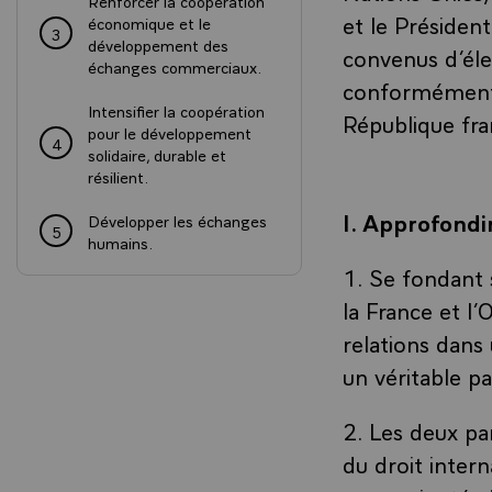
Renforcer la coopération
et le Présiden
économique et le
3
développement des
convenus d’élev
échanges commerciaux.
conformément à
Intensifier la coopération
République fr
pour le développement
4
solidaire, durable et
résilient.
I. Approfondir
Développer les échanges
5
humains.
1. Se fondant s
la France et l’
relations dans 
un véritable p
2. Les deux pa
du droit intern