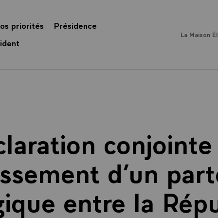
os priorités
Présidence
La Maison É
ident
laration conjointe
lissement d’un part
gique entre la Rép