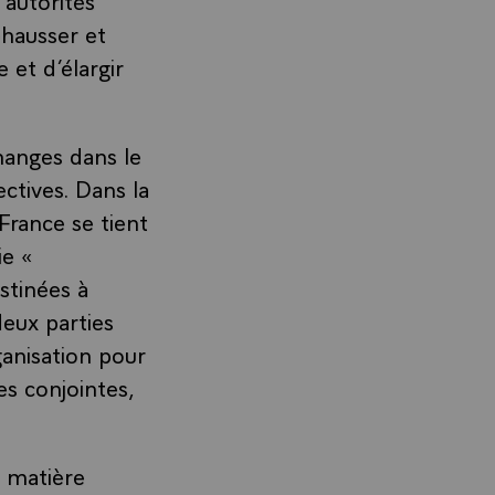
ehausser et
 et d’élargir
hanges dans le
ectives. Dans la
France se tient
ie «
stinées à
deux parties
ganisation pour
es conjointes,
n matière