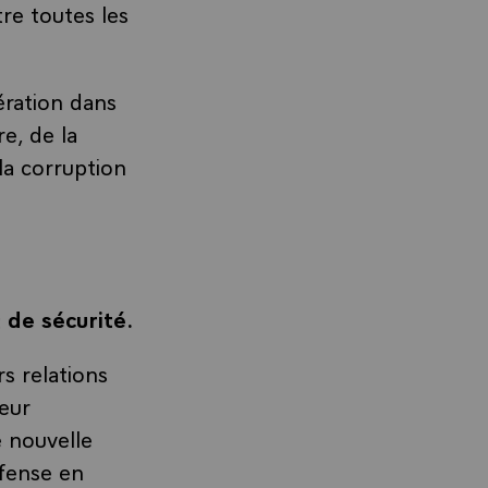
re toutes les
ération dans
e, de la
 la corruption
 de sécurité.
s relations
leur
e nouvelle
éfense en