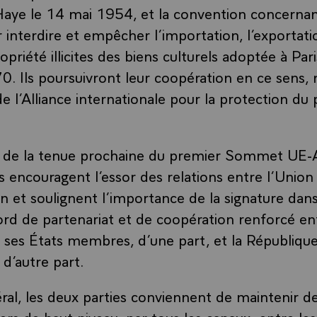
Haye le 14 mai 1954, et la convention concernan
 interdire et empêcher l’importation, l’exportati
opriété illicites des biens culturels adoptée à Par
. Ils poursuivront leur coopération en ce sens
e l’Alliance internationale pour la protection du
nt de la tenue prochaine du premier Sommet UE-A
es encouragent l’essor des relations entre l’Uni
n et soulignent l’importance de la signature dans
cord de partenariat et de coopération renforcé en
ses États membres, d’une part, et la Républiqu
 d’autre part.
téral, les deux parties conviennent de maintenir 
ers de haut niveau, par tous les canaux, entre les