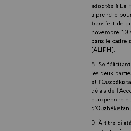
adoptée à La 
à prendre pour
transfert de pr
novembre 1970
dans le cadre d
(ALIPH).
8. Se félicita
les deux parti
et l’Ouzbékista
délais de l’Ac
européenne et 
d’Ouzbékistan,
9. À titre bila
contacts réguli