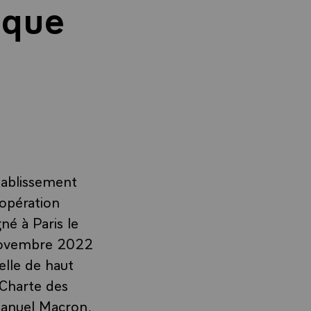
ique
établissement
oopération
né à Paris le
 novembre 2022
lle de haut
 Charte des
manuel Macron,