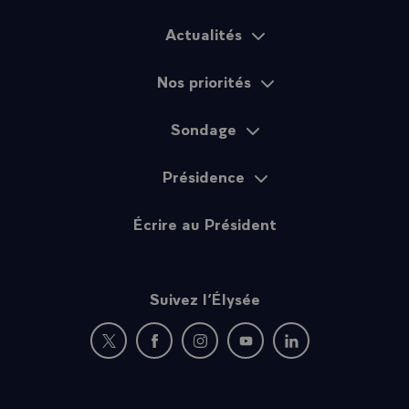
Actualités
Plan du site
Nos priorités
Sondage
Présidence
Écrire au Président
Suivez l’Élysée
Nouvelle fenêtre : rejoignez-nous sur Twitter
Nouvelle fenêtre : rejoignez-nous sur Fac
Nouvelle fenêtre : rejoignez-nous 
Nouvelle fenêtre : rejoigne
Nouvelle fenêtre : 