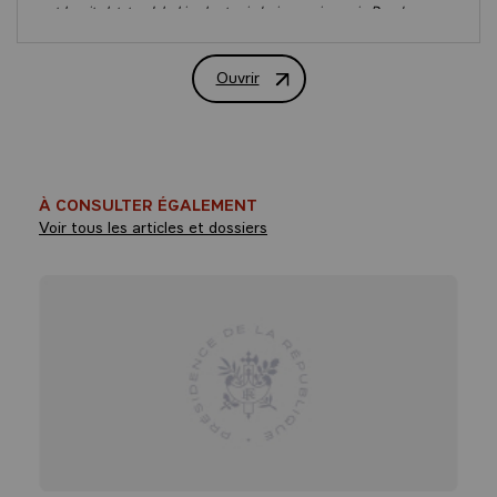
warst bereits letztes Jahr hier, heute sind wir gemeinsam in Dresden.
Je veux bien sûr remercier Michael KRETSCHMER pour l’organisation
de cette nouvelle édition de la Fête de l’Europe. Je remercie également
Ouvrir
Discours du Président de la République 
Frank-Walter STEINMEIER de m’y accompagner, en revenant ici, lui qui,
depuis cette même scène, il y a près d’un an, vous avait fait applaudir
en signe de solidarité avec tous les Français.
Meine erste persönliche Erfahrung mit Deutschland war in der
französischen Schule. Ich lernte die deutsche Sprache und Kultur, und tue
À CONSULTER ÉGALEMENT
das immer noch. Ich tue mein Bestes, glauben Sie mir! Ich machte erste
Voir tous les articles et dossiers
Reisen nach Deutschland, und tue das immer noch. So nahm ich zum
Beispiel an einem Austausch zwischen Amien und Dortmund teil. Ich
entdeckte Ihr Land, das damals noch durch die Mauer geteilt war.
Ma première expérience personnelle avec l'Allemagne a eu lieu à l'école
française. J'ai appris la langue et la culture allemandes, et je continue
à le faire. Je fais de mon mieux, croyez-moi ! J'ai fait mes premiers
voyages en Allemagne, et je continue à le faire. J'ai par exemple
participé à un échange entre Amiens et Dortmund. J'ai découvert votre
pays, qui était alors encore divisé par le Mur.
Als François Mitterrand einige Wochen nach dem Fall der Mauer hier
hierher gekommen war, gab es noch die DDR. Heute, als erster