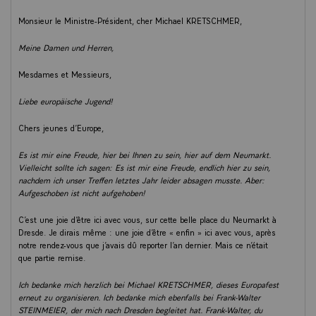
Monsieur le Ministre-Président, cher Michael KRETSCHMER,
Meine Damen und Herren,
Mesdames et Messieurs,
Liebe europäische Jugend!
Chers jeunes d’Europe,
Es ist mir eine Freude, hier bei Ihnen zu sein, hier auf dem Neumarkt.
Vielleicht sollte ich sagen: Es ist mir eine Freude, endlich hier zu sein,
nachdem ich unser Treffen letztes Jahr leider absagen musste. Aber:
Aufgeschoben ist nicht aufgehoben!
C’est une joie d’être ici avec vous, sur cette belle place du Neumarkt à
Dresde. Je dirais même : une joie d’être « enfin » ici avec vous, après
notre rendez-vous que j’avais dû reporter l’an dernier. Mais ce n’était
que partie remise.
Ich bedanke mich herzlich bei Michael KRETSCHMER, dieses Europafest
erneut zu organisieren.
Ich bedanke mich ebenfalls bei Frank-Walter
STEINMEIER, der mich nach Dresden begleitet hat. Frank-Walter, du