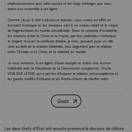
chaleureusement pour votre accueil et les longs échanges que nous
avons eus ensemble à cet égard.
Comme j'ai pu le dire à plusieurs reprises, nous vivons en effet un
tournant historique où les menaces sont à un niveau inédit et le risque
de fragmentation du monde considérable. Dans ce contexte d'instabilité,
les relations entre la Chine et la France, par leur profondeur historique,
le respect mutuel, la confiance établie, je crois, peuvent jouer un rôle
utile au-delà de la relation bilatérale, plus largement pour la relation
entre l'Europe et la Chine, et la stabilité du monde.
Je vous remercie, à cet égard, d'avoir accepté ce matin une réunion
trilatérale avec la Présidente de la Commission européenne, Ursula
VON DER LEYEN, qui a permis d'évoquer la relation sino-européenne et
les grands conflits d'Ukraine et du Proche-Orient, de clarifier notre
agenda commun et d'éviter justement toute logique de bloc, mais plutôt
de bâtir des convergences.
Ouvrir
Nos échanges de ce matin, l'échange en format restreint que nous
Déclaration du président de la Républiq
avons eu, puis en format élargi, nous ont permis d'avancer sur
plusieurs dossiers. D'abord, nous avons évidemment abordé la guerre
d’agression de la Russie contre l’Ukraine. Loin de se limiter au
continent européen, ce conflit a des conséquences structurelles sur
l'ordre international, tel que nous le connaissons depuis la Seconde
Les deux chefs d'État ont ensuite prononcé le discours de clôture