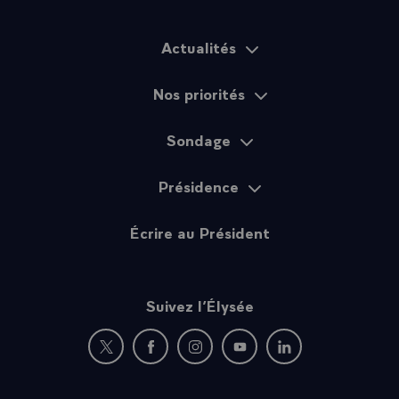
Actualités
Plan du site
Nos priorités
Sondage
Présidence
Écrire au Président
Suivez l’Élysée
Nouvelle fenêtre : rejoignez-nous sur Twitter
Nouvelle fenêtre : rejoignez-nous sur Fac
Nouvelle fenêtre : rejoignez-nous 
Nouvelle fenêtre : rejoigne
Nouvelle fenêtre : 