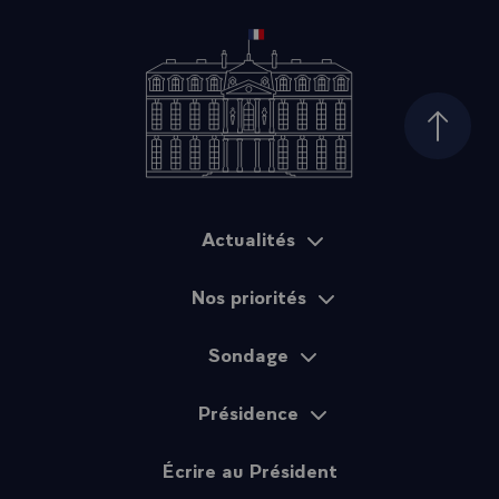
Haut d
Actualités
Plan du site
Nos priorités
Sondage
Présidence
Écrire au Président