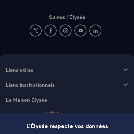
Suivez l’Élysée
Nouvelle fenêtre : rejoignez-nous sur Twitter
Nouvelle fenêtre : rejoignez-nous sur Fac
Nouvelle fenêtre : rejoignez-nous 
Nouvelle fenêtre : rejoigne
Nouvelle fenêtre : 
Liens utiles
Liens institutionnels
La Maison Élysée
L’Élysée respecte vos données