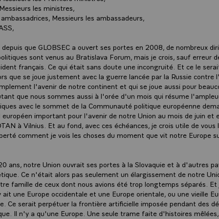
essieurs les ministres,
ambassadrices, Messieurs les ambassadeurs,
ASS,
t, depuis que GLOBSEC a ouvert ses portes en 2008, de nombreux dir
olitiques sont venus au Bratislava Forum, mais je crois, sauf erreur 
ident français. Ce qui était sans doute une incongruité. Et ce le serai
lors que se joue justement avec la guerre lancée par la Russie contre l
simplement l'avenir de notre continent et qui se joue aussi pour beau
utant que nous sommes aussi à l'orée d'un mois qui résume l'ampleu
giques avec le sommet de la Communauté politique européenne demai
l européen important pour l'avenir de notre Union au mois de juin et e
AN à Vilnius. Et au fond, avec ces échéances, je crois utile de vous l
berté comment je vois les choses du moment que vit notre Europe su
20 ans, notre Union ouvrait ses portes à la Slovaquie et à d'autres pa
étique. Ce n'était alors pas seulement un élargissement de notre Union
tre famille de ceux dont nous avions été trop longtemps séparés. Et j
 y ait une Europe occidentale et une Europe orientale, ou une vieille E
e. Ce serait perpétuer la frontière artificielle imposée pendant des d
que. Il n'y a qu'une Europe. Une seule trame faite d'histoires mêlées, 