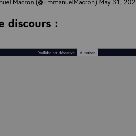
uel Macron (@EmmanuelMacron)
May 31, 202
e discours :
YouTube est désactivé.
Autoriser