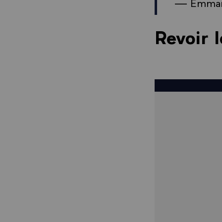
— Emman
Revoir l