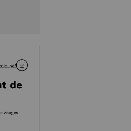
r le .pdf
nt de
de visages