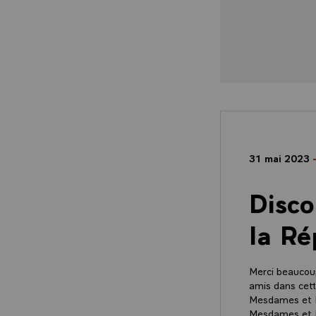
31 mai 2023
Disco
la Ré
Merci beaucoup
amis dans cett
Mesdames et M
Mesdames et M