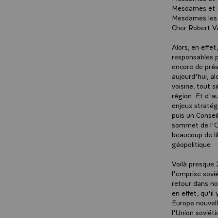
Mesdames et M
Mesdames les 
Cher Robert V
Alors, en effe
responsables p
encore de prés
aujourd'hui, a
voisine, tout 
région. Et d'a
enjeux straté
puis un Consei
sommet de l'OT
beaucoup de li
géopolitique.
Voilà presque 
l'emprise sovi
retour dans no
en effet, qu'il
Europe nouvell
l'Union soviéti