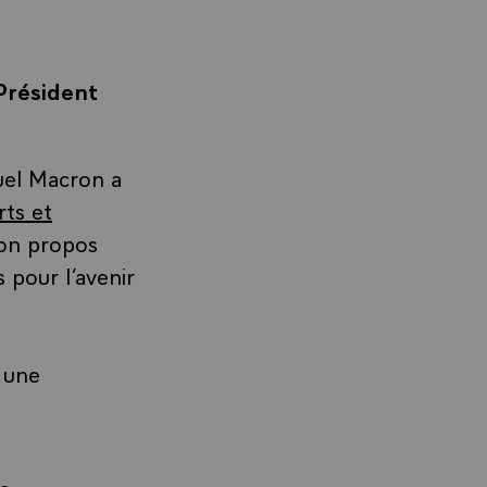
Président
uel Macron a
rts et
Son propos
 pour l’avenir
 une