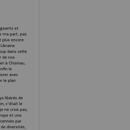
igeants et
de ma part, pas
t plus encore
'Ukraine
coup dans cette
r de nos
n à Chisinau,
nfin le
ivrer avec
r le plan
ys libérés de
, c'était le
e ne crois pas,
urope et une
écennies par
de diversités,