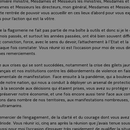
mière ministre, Mesdames et Messieurs les ministres, Mesdames et 
mes et Messieurs les directeurs, mon général, Mesdames et Messieurs
te rentrée de pouvoir vous accueillir en ces lieux d’abord pour vous 
pour l’action qui est la vôtre.
la flagornerie ne fait pas partie de ma boîte à outils et donc si je le d
mois passés, et surtout les années passées, ont été bien souvent diffi
conviction, force, avec le sens du devoir, l’attachement à l’Etat et l
haque fois constater. Vous réunir ici est l’occasion pour moi de vous di
mes remerciements.
 aux crises qui se sont succédées, notamment la crise des gilets jau
ançais et nos institutions contre les débordements de violence en fai
damentale de manifestation. Face ensuite à la pandémie, qui a bouleve
 de notre nation, qui nous a conduit à déployer un arsenal de protecti
ir à la seconde aux décisions qui étaient prises, vous avez su protéger
préserver notre économie, et une fois encore aussi tenir face aux con
ons dans nombre de nos territoires, aux manifestations nombreuses, e
 ultramarins.
emercier de l’engagement, de la clarté et du courage dont vous avez
ériode. Vous réunir ici, cinq ans après la réunion que j’avais tenue so
ussi pour moi l’occasion d’essayer très rapidement de qualifier la situ