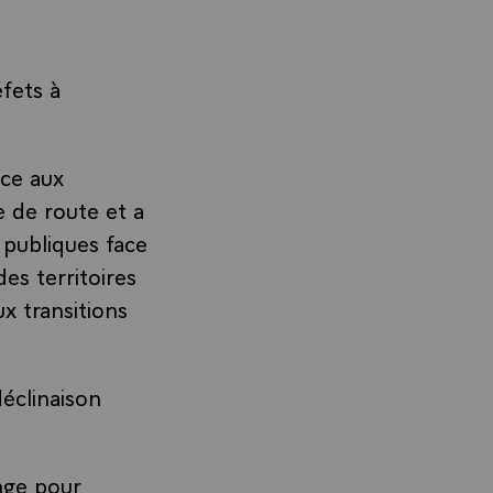
fets à
ace aux
le de route et a
 publiques face
es territoires
ux transitions
déclinaison
nge pour