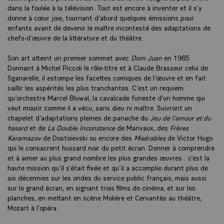
dans la foulée à la télévision. Tout est encore à inventer et il s’y
donne à cœur joie, tournant d’abord quelques émissions pour
enfants avant de devenir le maître incontesté des adaptations de
chefs-d’œuvre de la littérature et du théâtre.
Son art atteint un premier sommet avec
Dom Juan
en 1965.
Donnant à Michel Piccoli le rôle-titre et à Claude Brasseur celui de
Sganarelle, il estompe les facettes comiques de l’œuvre et en fait
saillir les aspérités les plus tranchantes. C’est un requiem
qu’orchestre Marcel Bluwal, la cavalcade funeste d’un homme qui
veut mourir comme il a vécu, sans dieu ni maître. Suivront un
chapelet d’adaptations pleines de panache du
Jeu de l’amour et du
hasard
et de
La Double Inconstance
de Marivaux, des
Frères
Karamazov
de Dostoïevski ou encore des
Misérables
de Victor Hugo
qui le consacrent hussard noir du petit écran. Donner à comprendre
et à aimer au plus grand nombre les plus grandes œuvres : c’est la
haute mission qu’il s’était fixée et qu’il a accomplie durant plus de
six décennies sur les ondes du service public français, mais aussi
sur le grand écran, en signant trois films de cinéma, et sur les
planches, en mettant en scène Molière et Cervantès au théâtre,
Mozart à l’opéra.