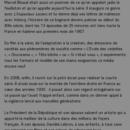
Marcel Bluwal était aussi un pionnier de ce qu’on appelait jadis le
feuilleton et qu’on appelle aujourd’hui la série. Il inaugure ce genre
avec
L’Inspecteur Leclerc
et lui donne déjà ses lettres de noblesse
avec Vidocq, l’histoire de ce bagnard devenu policier au début du
XIXe siècle, dont les 13 épisodes de 25 minutes ont tenu toute la
France en haleine aux premiers mois de 1967.
Du film à la série, de l’adaptation à la création, des émissions de
variétés aux phénomènes de société comme « L’Ecole des vedettes
», « Discorama », « Tête bêche » ou « Si c’était vous », il expérimente
tous les formats et modèle de ses mains exigeantes ce média
encore neuf.
En 2008, enfin, il revint sur le petit écran pour réaliser la courte
série
À droite toute
sur la montée de l’extrême droite en France au
cœur des années 1930 : il posait alors son regard octogénaire sur
ce passé qui l’avait frappé enfant, comme dans un dernier appel à
la vigilance lancé aux nouvelles générations.
Le Président de la République et son épouse saluent un artiste qui a
apporté le meilleur de la culture dans des millions de foyers
français. À son épouse, Danièle Lebrun, à ses enfants, à tous ceux
qui aimaient ses films et ses pièces, ils adressent leurs