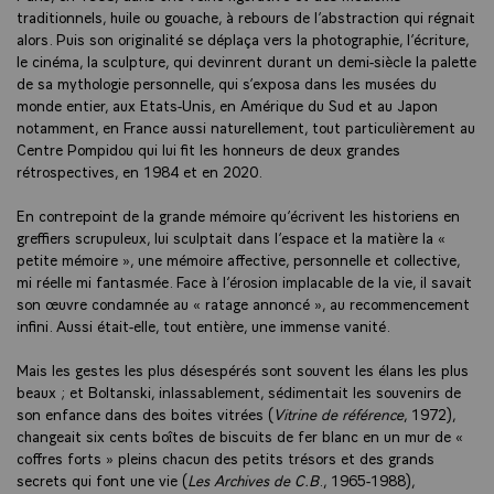
traditionnels, huile ou gouache, à rebours de l’abstraction qui régnait
alors. Puis son originalité se déplaça vers la photographie, l’écriture,
le cinéma, la sculpture, qui devinrent durant un demi-siècle la palette
de sa mythologie personnelle, qui s’exposa dans les musées du
monde entier, aux Etats-Unis, en Amérique du Sud et au Japon
notamment, en France aussi naturellement, tout particulièrement au
Centre Pompidou qui lui fit les honneurs de deux grandes
rétrospectives, en 1984 et en 2020.
En contrepoint de la grande mémoire qu’écrivent les historiens en
greffiers scrupuleux, lui sculptait dans l’espace et la matière la «
petite mémoire », une mémoire affective, personnelle et collective,
mi réelle mi fantasmée. Face à l’érosion implacable de la vie, il savait
son œuvre condamnée au « ratage annoncé », au recommencement
infini. Aussi était-elle, tout entière, une immense vanité.
Mais les gestes les plus désespérés sont souvent les élans les plus
beaux ; et Boltanski, inlassablement, sédimentait les souvenirs de
son enfance dans des boites vitrées (
Vitrine de référence
, 1972),
changeait six cents boîtes de biscuits de fer blanc en un mur de «
coffres forts » pleins chacun des petits trésors et des grands
secrets qui font une vie (
Les Archives de C.B
., 1965-1988),