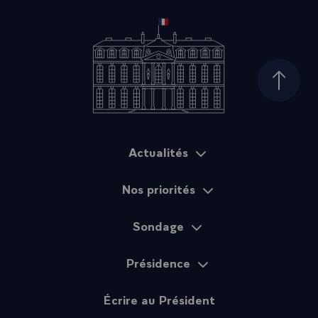
Haut d
Actualités
Plan du site
Nos priorités
Sondage
Présidence
Écrire au Président