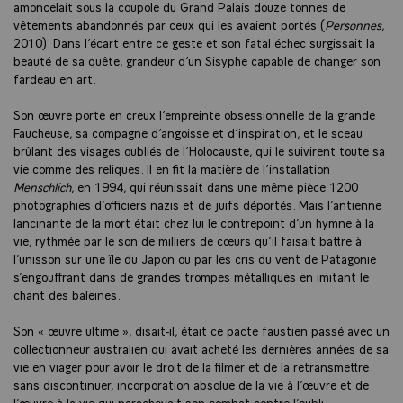
amoncelait sous la coupole du Grand Palais douze tonnes de
vêtements abandonnés par ceux qui les avaient portés (
Personnes
,
2010). Dans l’écart entre ce geste et son fatal échec surgissait la
beauté de sa quête, grandeur d’un Sisyphe capable de changer son
fardeau en art.
Son œuvre porte en creux l’empreinte obsessionnelle de la grande
Faucheuse, sa compagne d’angoisse et d’inspiration, et le sceau
brûlant des visages oubliés de l’Holocauste, qui le suivirent toute sa
vie comme des reliques. Il en fit la matière de l’installation
Menschlich
, en 1994, qui réunissait dans une même pièce 1200
photographies d’officiers nazis et de juifs déportés. Mais l’antienne
lancinante de la mort était chez lui le contrepoint d’un hymne à la
vie, rythmée par le son de milliers de cœurs qu’il faisait battre à
l’unisson sur une île du Japon ou par les cris du vent de Patagonie
s’engouffrant dans de grandes trompes métalliques en imitant le
chant des baleines.
Son « œuvre ultime », disait-il, était ce pacte faustien passé avec un
collectionneur australien qui avait acheté les dernières années de sa
vie en viager pour avoir le droit de la filmer et de la retransmettre
sans discontinuer, incorporation absolue de la vie à l’œuvre et de
l’œuvre à la vie qui parachevait son combat contre l’oubli.