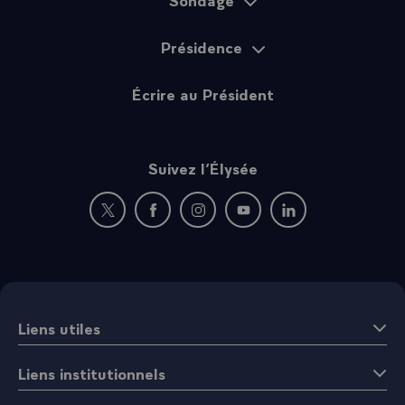
Présidence
Écrire au Président
Suivez l’Élysée
Nouvelle fenêtre : rejoignez-nous sur Twitter
Nouvelle fenêtre : rejoignez-nous sur Fac
Nouvelle fenêtre : rejoignez-nous 
Nouvelle fenêtre : rejoigne
Nouvelle fenêtre : 
Liens utiles
Liens institutionnels