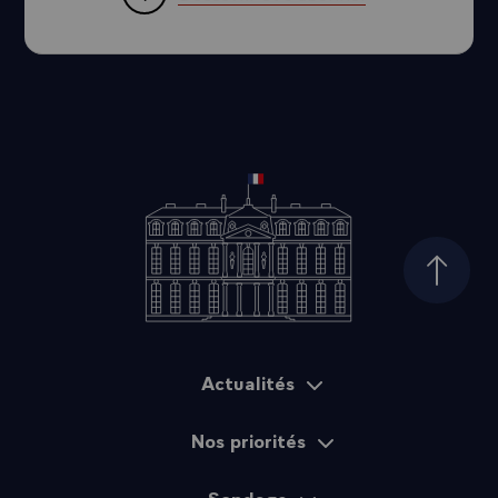
Haut d
Actualités
Plan du site
Nos priorités
Sondage