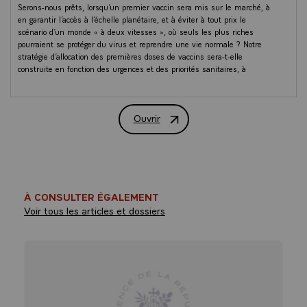
Serons-nous prêts, lorsqu’un premier vaccin sera mis sur le marché, à
en garantir l’accès à l’échelle planétaire, et à éviter à tout prix le
scénario d’un monde « à deux vitesses », où seuls les plus riches
pourraient se protéger du virus et reprendre une vie normale ? Notre
stratégie d’allocation des premières doses de vaccins sera-t-elle
construite en fonction des urgences et des priorités sanitaires, à
l’échelle de notre planète, ou du seul pouvoir d’achat des pays ? Sera-t-
elle vraiment multilatérale et collaborative, dans un cadre construit
ensemble, ou répondra-t-elle à des logiques d’influence, des intérêts
Ouvrir
financiers, des égoïsmes nationaux ?
Intervention du Président Emmanuel Ma
Le moment est venu de transformer l’approche conceptuelle du « bien
public mondial » en une réalité concrète.
Le G20 rassemble 90% de l’économie mondiale, et nous avons, sur nos
territoires, toutes les industries capables de produire à l’échelle, les
À CONSULTER ÉGALEMENT
technologies de santé contre la Covid19. Nous serons donc jugés au
Voir tous les articles et dossiers
résultat.
Nous connaissons les solutions. Pour ce qui est du vaccin, la facilité
COVAX nous permet d’acheter des doses de vaccin pour le compte des
pays les moins avancés : 4,9 milliards de dollars américains ont été
levés, mais d’autres contributions seront nécessaires. Nous le savons, il
faut donc continuer. Et je vous propose de concevoir ensemble un
mécanisme de don d’une part des premières doses produites par les