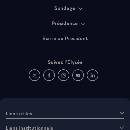
Sondage
Présidence
Écrire au Président
Suivez l’Élysée
Nouvelle fenêtre : rejoignez-nous sur Twitter
Nouvelle fenêtre : rejoignez-nous sur Fac
Nouvelle fenêtre : rejoignez-nous 
Nouvelle fenêtre : rejoigne
Nouvelle fenêtre : 
Liens utiles
Liens institutionnels