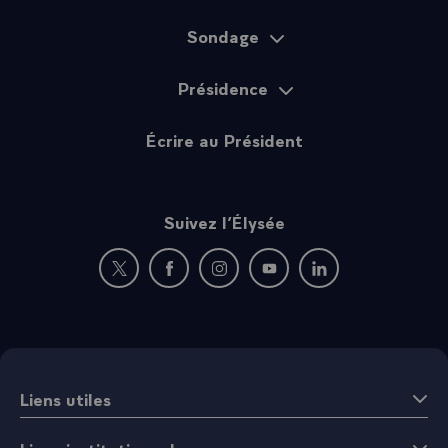
Sondage
Présidence
Écrire au Président
Suivez l’Élysée
Nouvelle fenêtre : rejoignez-nous sur Twitter
Nouvelle fenêtre : rejoignez-nous sur Fac
Nouvelle fenêtre : rejoignez-nous 
Nouvelle fenêtre : rejoigne
Nouvelle fenêtre : 
Liens utiles