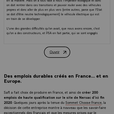
en la matière. Mais on a tous face à nous l'impératif écologique et donc
on doit rentrer dans ces transitions et pouvoir rouler avec des véhicules
propres et donc aller de plus en plus vers (entre autres, parce que l'Etat
se doit d'être neutre technologiquement) le véhicule électrique qui est
en train de se développer.
L'une des grandes difficultés qu'on avait, que nous avons encore, c'est
qu'on a des constructeurs, et PSA en fait partie, qui se sont engagés
dans cette aventure évidemment. Côté allemand, Volkswagen aussi en
a parlé et plusieurs autres.
Mais les batteries sont aujourd’hui totalement produites en Asie, Corée,
Ouvrir
Chine, et marginalement au Japon.
Discours du Président Emmanuel Macron a
Or, c'est 30 à 40 % de la valeur de la voiture de demain et si nous
disions, on va aller beaucoup plus vite sur le déploiement du véhicule
électrique, on se mettrait dans une situation de dépendre de ces
constructeurs de batteries asiatiques qui pourraient monter les prix
comme ils veulent. Ce qu'ils ont commencé à faire.
Des emplois durables créés en France... et en
Europe.
Nous avons décidé, Allemagne et France, et j'espère qu'on va engager
tous les autres Européens, dans une vraie stratégie européenne —
Saft a fait choix de produire en France, et ainsi de
créer 200
vous m'entendez souvent parler de souveraineté européenne — qui est
emplois de haute qualification sur le site de Nersac d’ici fin
de dire qu’on doit pouvoir, nous Européens, produire nos propres
2020
batteries.
. Quelques jours après la tenue du
Sommet Choose France
, la
C'est ce grand plan d'un "Airbus" des batteries électriques qui a été
décision de cette entreprise montre à nouveau que les savoir-faire
lancé, dans lequel on va investir massivement avec nos industriels. Ce
exceptionnels des Français et que les mesures prises par le