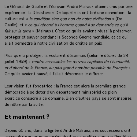
Le Général de Gaulle et l’écrivain André Malraux étaient unis par une
expérience : la Résistance. De laquelle ils ont tiré une conviction : la
culture est «
la condition sine qua non de notre civilisation
» (De
Gaulle), et «
ce qui répond à l’homme quand il se demande ce qu’il
fait sur la terre
» (Malraux). C’est ce qu’ils avaient réussi à préserver,
protéger et sauver pendant la Seconde Guerre mondiale, et ce qui
allait permettre à notre civilisation de croître en paix.
Plus que la protéger, ils voulaient désormais (selon le décret du 24
juillet 1959) «
rendre accessibles les œuvres capitales de l’humanité,
et d’abord de la France, au plus grand nombre possible de Français
».
Ce qu’ils avaient sauvé, il fallait désormais le diffuser.
Leur vision fut fondatrice : la France est alors la première grande
démocratie à se doter d’un département ministériel de plein
exercice consacré à ce domaine. Bien d’autres pays se sont inspirés
du nôtre par la suite.
Et maintenant ?
Depuis 60 ans, dans la lignée d’André Malraux, ses successeurs ont
accompli de grandes avancées dont nous profitons aujourd’hui. Mais