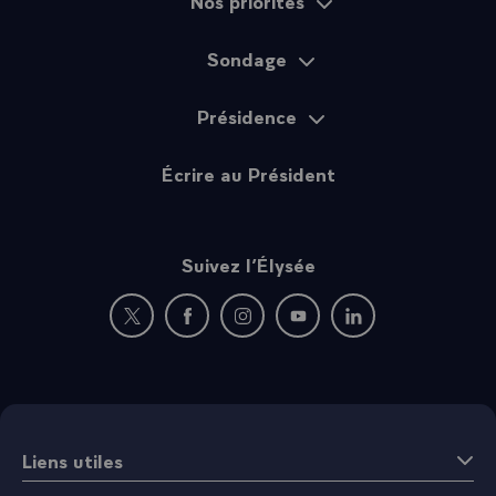
Nos priorités
Sondage
Présidence
Écrire au Président
Suivez l’Élysée
Nouvelle fenêtre : rejoignez-nous sur Twitter
Nouvelle fenêtre : rejoignez-nous sur Fac
Nouvelle fenêtre : rejoignez-nous 
Nouvelle fenêtre : rejoigne
Nouvelle fenêtre : 
Liens utiles