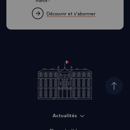
France !
Découvrir et s'abonner
Haut d
Actualités
Plan du site