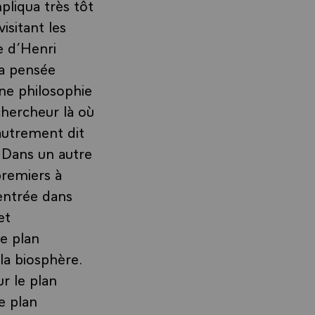
pliqua très tôt
isitant les
e d’Henri
la pensée
une philosophie
chercheur là où
 autrement dit
. Dans un autre
premiers à
centrée dans
et
le plan
 la biosphère.
ur le plan
e plan