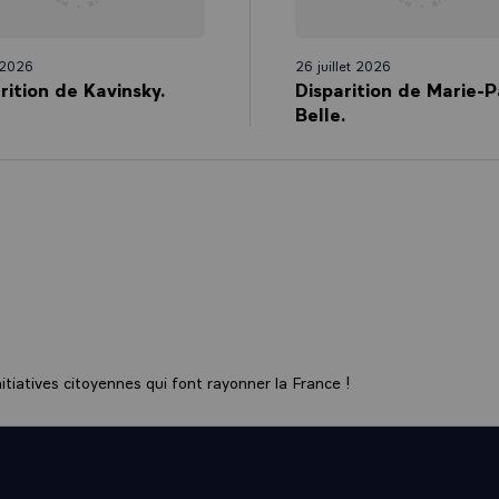
 2026
26 juillet 2026
rition de Kavinsky.
Disparition de Marie-P
Belle.
tiatives citoyennes qui font rayonner la France !