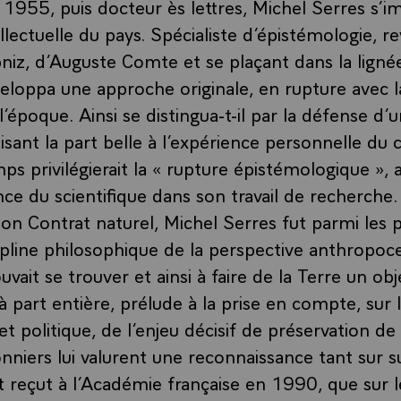
 1955, puis docteur ès lettres, Michel Serres s’im
ellectuelle du pays. Spécialiste d’épistémologie, rev
bniz, d’Auguste Comte et se plaçant dans la ligné
veloppa une approche originale, en rupture avec 
époque. Ainsi se distingua-t-il par la défense d’
isant la part belle à l’expérience personnelle du 
mps privilégierait la « rupture épistémologique »,
nce du scientifique dans son travail de recherche
 son Contrat naturel, Michel Serres fut parmi les 
scipline philosophique de la perspective anthropo
ouvait se trouver et ainsi à faire de la Terre un obj
 part entière, prélude à la prise en compte, sur 
t politique, de l’enjeu décisif de préservation de
nniers lui valurent une reconnaissance tant sur s
ut reçut à l’Académie française en 1990, que sur l