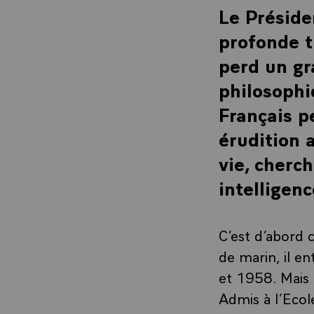
Le Préside
profonde t
perd un gra
philosophi
Français p
érudition a
vie, cherch
intelligenc
C’est d’abord 
de marin, il e
et 1958. Mais d
Admis à l’Ecol