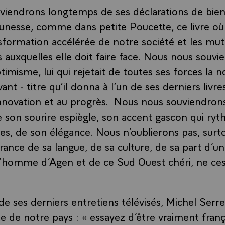
iendrons longtemps de ses déclarations de bienv
eunesse, comme dans petite Poucette, ce livre où l
nsformation accélérée de notre société et les mut
 auxquelles elle doit faire face. Nous nous souv
timisme, lui qui rejetait de toutes ses forces la n
vant - titre qu’il donna à l’un de ses derniers liv
innovation et au progrès. Nous nous souviendron
e son sourire espiègle, son accent gascon qui ryth
s, de son élégance. Nous n’oublierons pas, surto
rance de sa langue, de sa culture, de sa part d’un
é, l’homme d’Agen et de ce Sud Ouest chéri, ne ce
de ses derniers entretiens télévisés, Michel Serr
e de notre pays : « essayez d’être vraiment franç