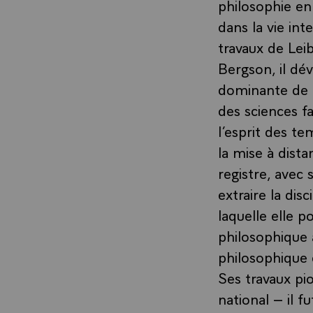
philosophie en
dans la vie int
travaux de Lei
Bergson, il dé
dominante de l’
des sciences fa
l’esprit des te
la mise à dista
registre, avec
extraire la di
laquelle elle p
philosophique à
philosophique e
Ses travaux pio
national – il f