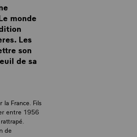
une
. Le monde
dition
ères. Les
ettre son
euil de sa
la France. Fils
ier entre 1956
 rattrapé.
on de