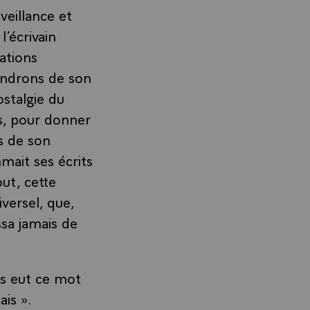
eillance et
’écrivain
ations
iendrons de son
ostalgie du
res, pour donner
s de son
mait ses écrits
ut, cette
iversel, que,
ssa jamais de
es eut ce mot
ais ».