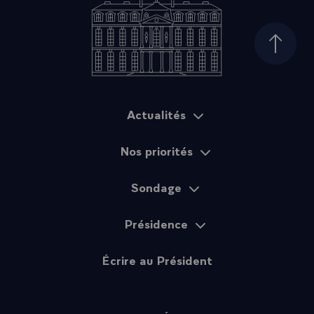
Haut d
Actualités
Plan du site
Nos priorités
Sondage
Présidence
Écrire au Président