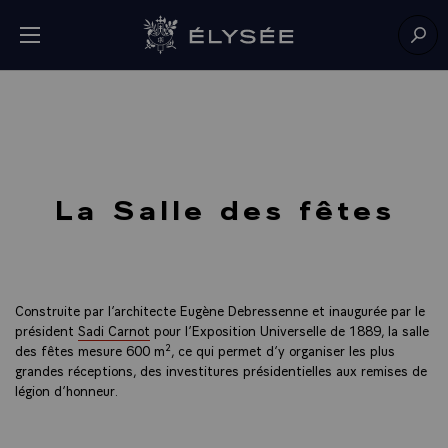
Panneau de gestion des cookies
menu
Retour à l’accueil Élysée
Rech
La Salle des fêtes
Construite par l’architecte Eugène Debressenne et inaugurée par le
président
Sadi Carnot
pour l’Exposition Universelle de 1889, la salle
des fêtes mesure 600 m², ce qui permet d’y organiser les plus
grandes réceptions, des investitures présidentielles aux remises de
légion d’honneur.