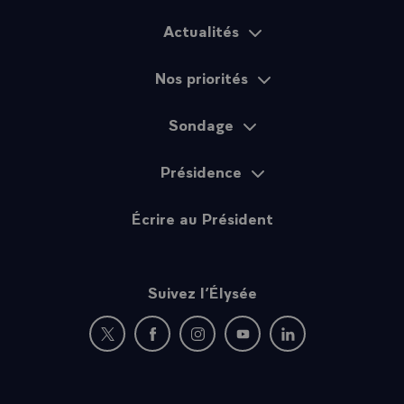
Actualités
Plan du site
Nos priorités
Sondage
Présidence
Écrire au Président
Suivez l’Élysée
Nouvelle fenêtre : rejoignez-nous sur Twitter
Nouvelle fenêtre : rejoignez-nous sur Fac
Nouvelle fenêtre : rejoignez-nous 
Nouvelle fenêtre : rejoigne
Nouvelle fenêtre : 