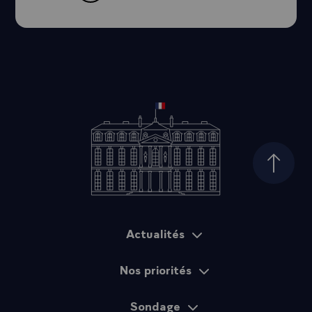
Haut d
Actualités
Plan du site
Nos priorités
Sondage