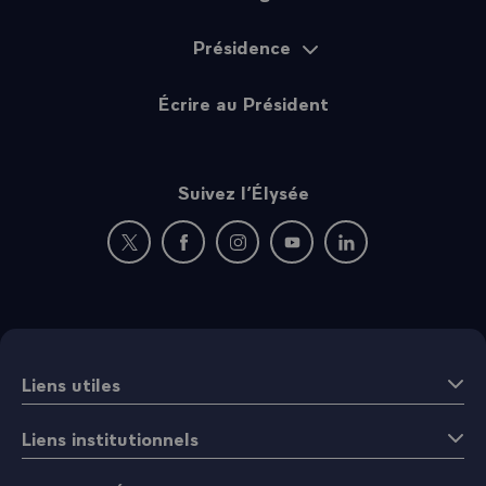
Présidence
Écrire au Président
Suivez l’Élysée
Nouvelle fenêtre : rejoignez-nous sur Twitter
Nouvelle fenêtre : rejoignez-nous sur Fac
Nouvelle fenêtre : rejoignez-nous 
Nouvelle fenêtre : rejoigne
Nouvelle fenêtre : 
Liens utiles
Liens institutionnels