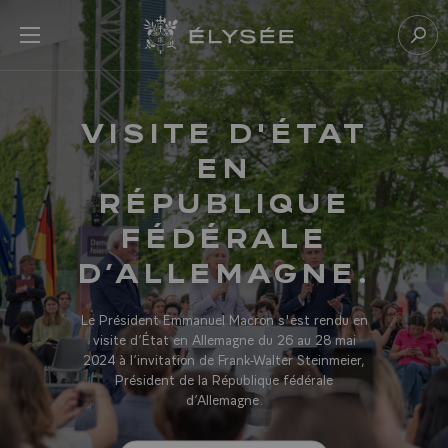
Panneau de gestion des cookies
menu
Retour à l’accueil Élysée
Rech
VISITE D'ÉTAT
EN
RÉPUBLIQUE
FÉDÉRALE
D’ALLEMAGNE.
Le Président Emmanuel Macron s'est rendu en
visite d’État en Allemagne du 26 au 28 mai
2024 à l’invitation de Frank-Walter Steinmeier,
Président de la République fédérale
d’Allemagne.