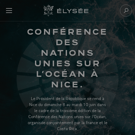
Panneau de gestion des cookies
menu
Retour à l’accueil Élysée
Rech
CONFÉRENCE
DES
NATIONS
UNIES SUR
L’OCÉAN À
NICE.
Le Président de la République se rend à
Nice du dimanche 8 au mardi 10 juin dans
le cadre de la troisième édition de la
Conférence des Nations unies sur l’Océan,
organisée conjointement par la France et le
Costa Rica.