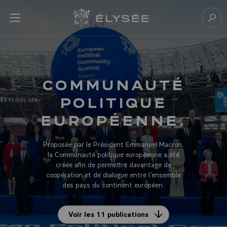
Panneau de gestion des cookies
menu
Retour à l’accueil Élysée
Rech
COMMUNAUTÉ
POLITIQUE
EUROPÉENNE.
Proposée par le Président Emmanuel Macron,
la Communauté politique européenne a été
créée afin de permettre davantage de
coopération et de dialogue entre l’ensemble
des pays du continent européen.
Voir les 11 publications