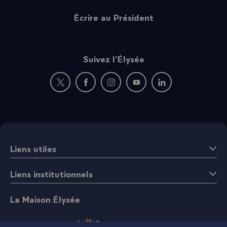
Écrire au Président
Suivez l’Élysée
Nouvelle fenêtre : rejoignez-nous sur Twitter
Nouvelle fenêtre : rejoignez-nous sur Fac
Nouvelle fenêtre : rejoignez-nous 
Nouvelle fenêtre : rejoigne
Nouvelle fenêtre : 
Liens utiles
Liens institutionnels
La Maison Élysée