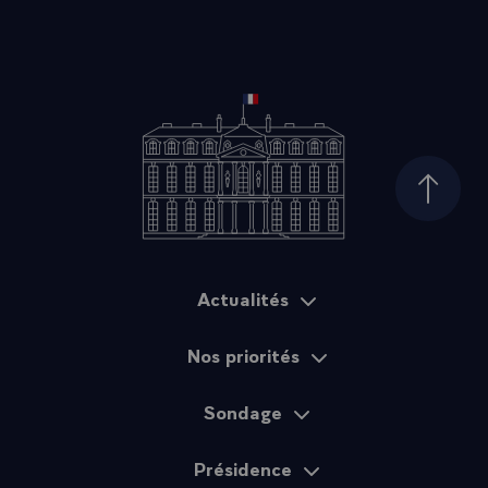
Haut d
Actualités
Plan du site
Nos priorités
Sondage
Présidence