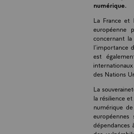
numérique.
La France et 
européenne p
concernant la 
l’importance d
est égalemen
internationaux
des Nations Un
La souveraine
la résilience 
numérique de 
européennes s
dépendances à
des vulnérabi