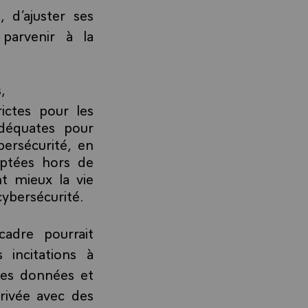
 d’ajuster ses
parvenir à la
,
ictes pour les
déquates pour
ersécurité, en
doptées hors de
nt mieux la vie
cybersécurité.
adre pourrait
incitations à
 des données et
privée avec des