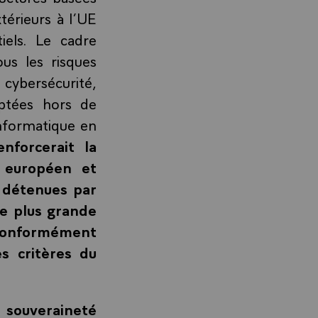
térieurs à l’UE
iels. Le cadre
us les risques
ybersécurité,
optées hors de
nformatique en
nforcerait la
 européen et
s détenues par
ne plus grande
 conformément
s critères du
 souveraineté