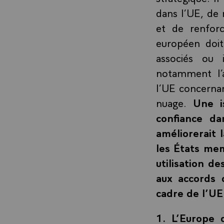
dans l’UE, de 
et de renforc
européen doit
associés ou 
notamment l’a
l’UE concerna
nuage.
Une i
confiance d
améliorerait 
les États mem
utilisation 
aux accords 
cadre de l’UE
1. L’Europe 