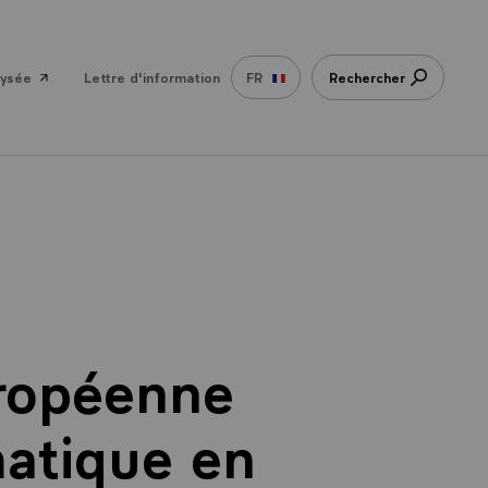
lysée
Lettre d'information
FR
Rechercher
uropéenne
matique en