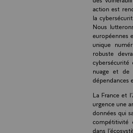
action est ren
la cybersécuri
Nous lutteron
européennes e
unique numér
robuste devr
cybersécurité 
nuage et de l’
dépendances et
La France et l
urgence une ar
données qui sa
compétitivité
dans l’écosys