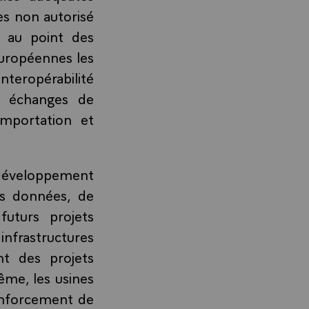
ès non autorisé
e au point des
européennes les
interopérabilité
s échanges de
mportation et
 développement
es données, de
uturs projets
infrastructures
nt des projets
ême, les usines
enforcement de