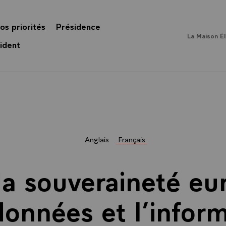
os priorités
Présidence
La Maison É
ident
Anglais
Français
la souveraineté e
données et l’infor