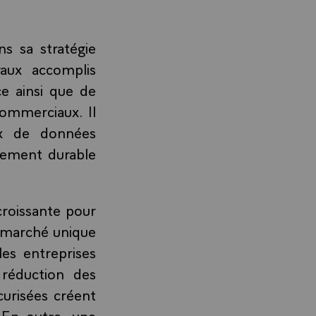
s sa stratégie
aux accomplis
ce ainsi que de
commerciaux. Il
ux de données
ppement durable
roissante pour
u marché unique
es entreprises
 réduction des
urisées créent
 En outre, une