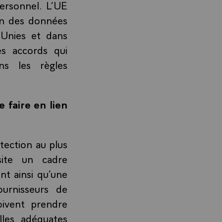
personnel. L’UE
ion des données
 Unies et dans
es accords qui
ns les règles
 faire en lien
tection au plus
site un cadre
t ainsi qu’une
ournisseurs de
oivent prendre
lles adéquates