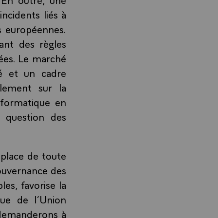
ncidents liés à
es européennes.
ant des règles
ées. Le marché
é et un cadre
lement sur la
informatique en
la question des
 place de toute
gouvernance des
es, favorise la
que de l’Union
 demanderons à