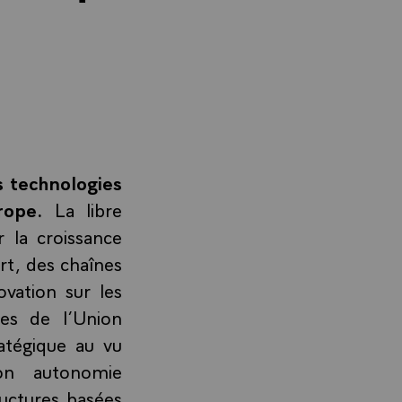
s technologies
rope.
La libre
 la croissance
t, des chaînes
ovation sur les
res de l’Union
atégique au vu
on autonomie
ructures basées