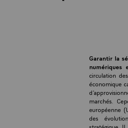
Garantir la s
numériques e
circulation d
économique ca
d’approvisionn
marchés. Cepe
européenne (U
des évoluti
stratégique. I