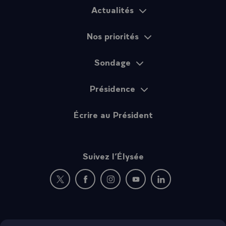
Actualités
Plan du site
Nos priorités
Sondage
Présidence
Écrire au Président
Suivez l’Élysée
Nouvelle fenêtre : rejoignez-nous sur Twitter
Nouvelle fenêtre : rejoignez-nous sur Fac
Nouvelle fenêtre : rejoignez-nous 
Nouvelle fenêtre : rejoigne
Nouvelle fenêtre : 