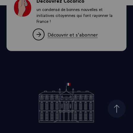
Découvrez Cocorico
un condensé de bonnes nouvelles et
initiatives citoyennes qui font rayonner la
France !
Découvrir et s'abonner
Haut d