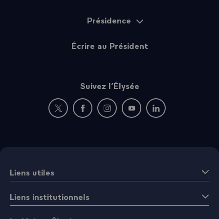
Présidence
Écrire au Président
Suivez l’Élysée
Nouvelle fenêtre : rejoignez-nous sur Twitter
Nouvelle fenêtre : rejoignez-nous sur Fac
Nouvelle fenêtre : rejoignez-nous 
Nouvelle fenêtre : rejoigne
Nouvelle fenêtre : 
Liens utiles
Liens institutionnels