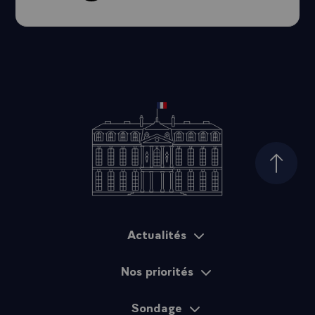
Haut d
Actualités
Plan du site
Nos priorités
Sondage