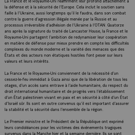
La France et le Royaume-Uni réaffirment leur profond attachement à
la défense et à la sécurité de l’Europe. Cela inclut le soutien sans
faille à l’Ukraine, aussi longtemps qu’il le faudra, dans son combat
contre la guerre d’agression illégale menée par la Russie et au
processus irréversible d’adhésion de l’Ukraine à l’OTAN. Quatorze
ans après la signature du traité de Lancaster House, la France et le
Royaume-Uni partagent l’ambition de redynamiser leur coopération
en matière de défense pour mieux prendre en compte les difficultés
complexes du monde moderne et la variété des menaces que des
États et des acteurs non étatiques hostiles font peser sur leurs
valeurs et leurs intérêts.
La France et le Royaume-Uni conviennent de la nécessité d’un
cessez-le-feu immédiat à Gaza ainsi que de la libération de tous les
otages, d’un accès sans entrave à l’aide humanitaire, du respect du
droit international humanitaire et de progrès vers l’établissement
d’un État palestinien vivant en paix et en sécurité à côté d’un État
d’Israël sûr. Ils sont en outre convenus qu’il est important d’assurer
la stabilité et la sécurité dans l’ensemble de la région.
Le Premier ministre et le Président de la République ont exprimé
leurs condoléances pour les victimes des événements tragiques
survenus dans la Manche hier et la semaine dernière. Ils se sont